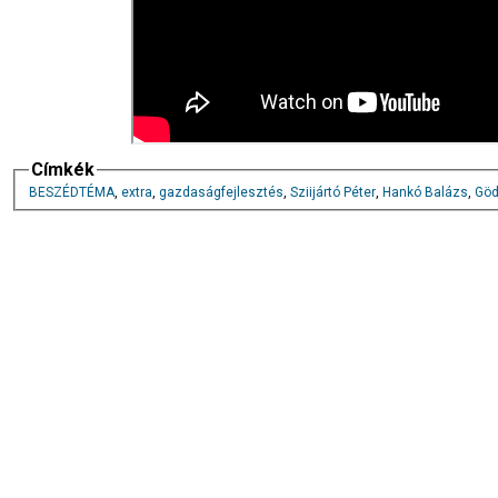
Címkék
BESZÉDTÉMA
,
extra
,
gazdaságfejlesztés
,
Sziijártó Péter
,
Hankó Balázs
,
Göd