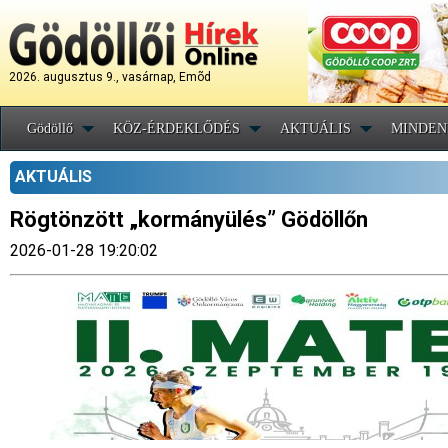
2026. augusztus 9., vasárnap, Emõd
Gödöllő
KÖZ-ÉRDEKLŐDÉS
AKTUÁLIS
MINDEN
AKTUÁLIS
Rögtönzött „kormányülés” Gödöllőn
2026-01-28 19:20:02