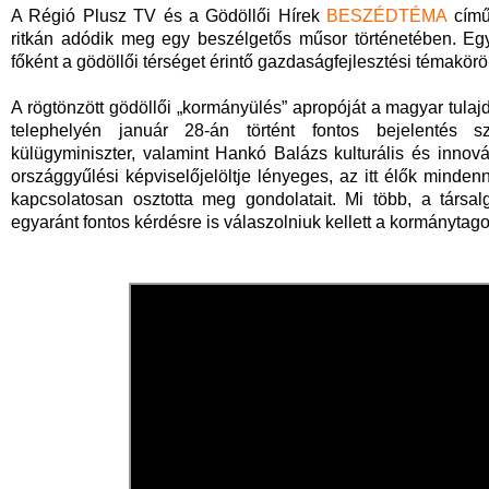
A Régió Plusz TV és a Gödöllői Hírek
BESZÉDTÉMA
című
ritkán adódik meg egy beszélgetős műsor történetében. Egys
főként a gödöllői térséget érintő gazdaságfejlesztési témakör
A rögtönzött gödöllői „kormányülés” apropóját a magyar tula
telephelyén január 28-án történt fontos bejelentés sz
külügyminiszter, valamint Hankó Balázs kulturális és innov
országgyűlési képviselőjelöltje lényeges, az itt élők mindenn
kapcsolatosan osztotta meg gondolatait. Mi több, a társa
egyaránt fontos kérdésre is válaszolniuk kellett a kormánytag