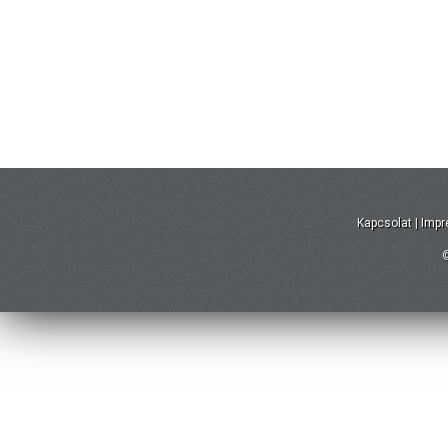
Kapcsolat
|
Imp
©