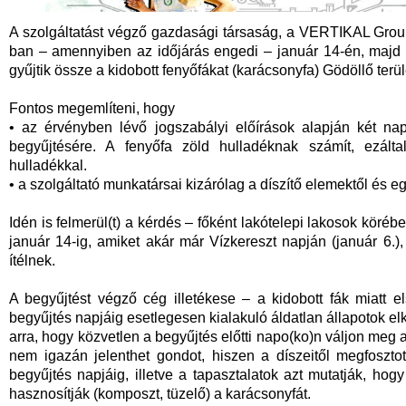
A szolgáltatást végző gazdasági társaság, a VERTIKAL Group 
ban – amennyiben az időjárás engedi – január 14-én, majd k
gyűjtik össze a kidobott fenyőfákat (karácsonyfa) Gödöllő terül
Fontos megemlíteni, hogy
• az érvényben lévő jogszabályi előírások alapján két napo
begyűjtésére. A fenyőfa zöld hulladéknak számít, ezált
hulladékkal.
• a szolgáltató munkatársai kizárólag a díszítő elemektől és eg
Idén is felmerül(t) a kérdés – főként lakótelepi lakosok köréb
január 14-ig, amiket akár már Vízkereszt napján (január 6.
ítélnek.
A begyűjtést végző cég illetékese – a kidobott fák miatt 
begyűjtés napjáig esetlegesen kialakuló áldatlan állapotok elk
arra, hogy közvetlen a begyűjtés előtti napo(ko)n váljon meg 
nem igazán jelenthet gondot, hiszen a díszeitől megfoszto
begyűjtés napjáig, illetve a tapasztalatok azt mutatják, ho
hasznosítják (komposzt, tüzelő) a karácsonyfát.