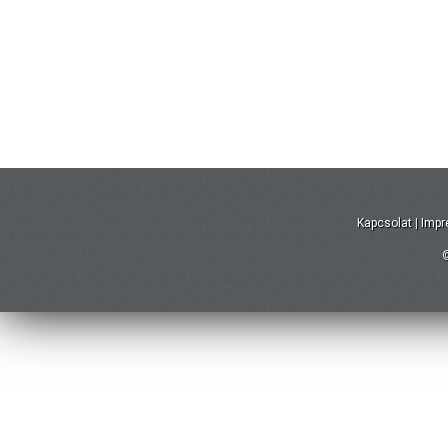
Kapcsolat
|
Imp
©