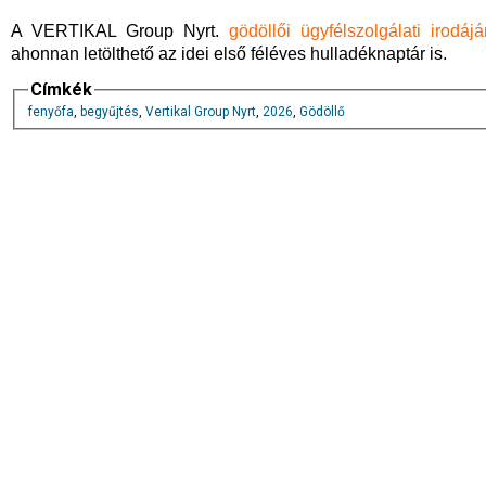
A VERTIKAL Group Nyrt.
gödöllői ügyfélszolgálati irodáj
ahonnan letölthető az idei első féléves hulladéknaptár is.
Címkék
fenyőfa
,
begyűjtés
,
Vertikal Group Nyrt
,
2026
,
Gödöllő