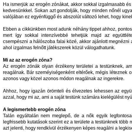
Ha ismerjük az erogén zónákat, akkor sokkal izgalmasabb és s
kedvesünkkel. Sokan azt gondolják, hogy minden nőnél ugya
valójában ez egyénfüggő és abszolút változó lehet, hogy kinek,
Ebben a cikkünkben most adunk néhány tippet ahhoz, pontos
mert így sokkal intenzívebbé tehetjük majd az együttlét
csempészni a hálószoba falai közé, akkor ajánlott megnézni
ahol izgalmas felnőtt játékszerek közül válogathatunk.
Mi az az erogén zóna?
Az erogén zónák olyan érzékeny területei a testünknek, ame
reagálnak. Bár szeméyiségenként eltérőek, mégis léteznek 
azonos vagy közel azonos módon reagálnak az ingerekre.
Ahhoz, hogy igazán örömteli és élvezetes lehessen az együt
azzal, hogy mi az, ami a saját testünk számára kielégülést nyúj
A legismertebb erogén zóna
Talán egyáltalán nem meglepő, de a nők egyik legfontosa
legfrissebb kutatások szerint ez a területe a testünknek több
azt jelenti, hogy rendkívül érzékenyen képes reagálni a legki