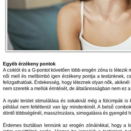
Egyéb érzékeny pontok
A csiklót és a G-pontot követően több erogén zóna is létezik
női mell és mellbimbó igen érzékeny pontja a testünknek, 
felizgathatóak. Érdekesség, hogy léteznek olyan nők, akiknél e
nem szeretik a mellük érintését, de általánosságban nem ez a
A nyaki terület stimulálása és sokaknál még a fülcimpák is 
például nem feltétlenül van így mindenkinél. A belső combok 
döntő többségénél, masszírozásra, simogatásra és gyengéd har
Érdemes tisztában lennünk az erogén zónáinkkal, hogy a leh