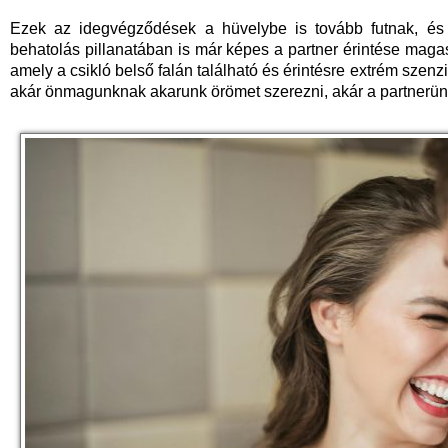
Ezek az idegvégződések a hüvelybe is tovább futnak, és
behatolás pillanatában is már képes a partner érintése magas 
amely a csikló belső falán található és érintésre extrém szenzi
akár önmagunknak akarunk örömet szerezni, akár a partnerün