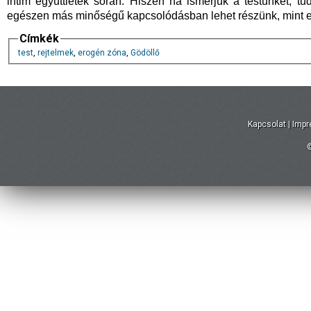
intim együttlétek során. Hiszen ha ismerjük a testünket, t
egészen más minőségű kapcsolódásban lehet részünk, mint e
Címkék
test
,
rejtelmek
,
erogén zóna
,
Gödöllő
Kapcsolat
|
Imp
©