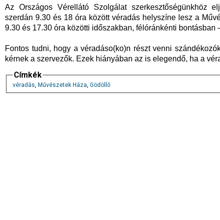
Az Országos Vérellátó Szolgálat szerkesztőségünkhöz elj
szerdán 9.30 és 18 óra között véradás helyszíne lesz a Műv
9.30 és 17.30 óra közötti időszakban, félóránkénti bontásban
Fontos tudni, hogy a véradáso(ko)n részt venni szándékozókt
kérnek a szervezők. Ezek hiányában az is elegendő, ha a vér
Címkék
véradás
,
Művészetek Háza
,
Gödöllő