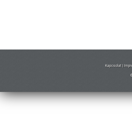
Kapcsolat
|
Imp
©