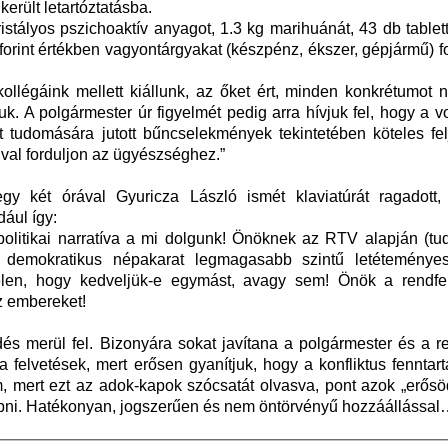
erült letartóztatásba.
stályos pszichoaktív anyagot, 1.3 kg marihuánát, 43 db tablett
forint értékben vagyontárgyakat (készpénz, ékszer, gépjármű) f
llégáink mellett kiállunk, az őket ért, minden konkrétumot n
uk. A polgármester úr figyelmét pedig arra hívjuk fel, hogy a 
t tudomására jutott bűncselekmények tekintetében köteles fel
aival forduljon az ügyészséghez.”
y két órával Gyuricza László ismét klaviatúrát ragadott, 
dául így:
A politikai narratíva a mi dolgunk! Önöknek az RTV alapján (t
a demokratikus népakarat legmagasabb szintű letéteményes
telen, hogy kedveljük-e egymást, avagy sem! Önök a rendfen
z embereket!
dés merül fel. Bizonyára sokat javítana a polgármester és a 
a felvetések, mert erősen gyanítjuk, hogy a konfliktus fennta
, mert ezt az adok-kapok szócsatát olvasva, pont azok „erősö
 lépni. Hatékonyan, jogszerűen és nem öntörvényű hozzáállássa