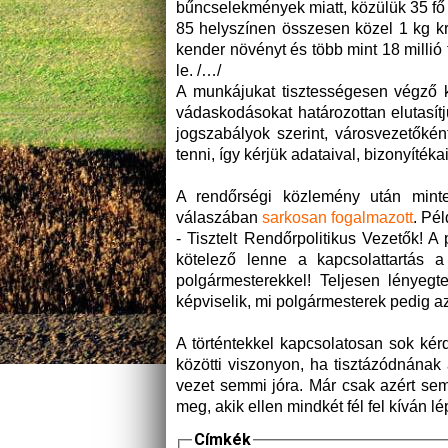
bűncselekmények miatt, közülük 35 fő k
85 helyszínen összesen közel 1 kg kri
kender növényt és több mint 18 millió 
le. /…/
A munkájukat tisztességesen végző ko
vádaskodásokat határozottan elutasítj
jogszabályok szerint, városvezetőkén
tenni, így kérjük adataival, bizonyíték
A rendőrségi közlemény után minteg
válaszában
sarkosan fogalmazott
. Pél
- Tisztelt Rendőrpolitikus Vezetők! 
kötelező lenne a kapcsolattartás 
polgármesterekkel! Teljesen lényeg
képviselik, mi polgármesterek pedig a
A történtekkel kapcsolatosan sok kér
közötti viszonyon, ha tisztázódnának 
vezet semmi jóra. Már csak azért sem
meg, akik ellen mindkét fél fel kíván
Címkék