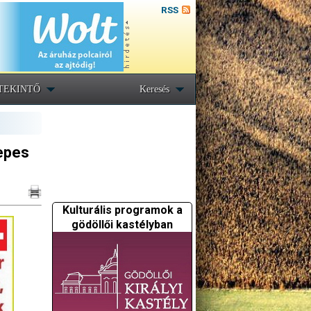
RSS
TEKINTŐ
Keresés
epes
Kulturális programok a
gödöllői kastélyban