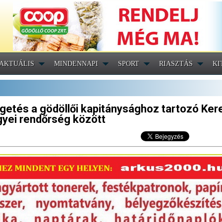
AKTUÁLIS
MINDENNAPI
SPORT
RIASZTÁS
KI
getés a gödöllői kapitánysághoz tartozó Ker
yei rendőrség között