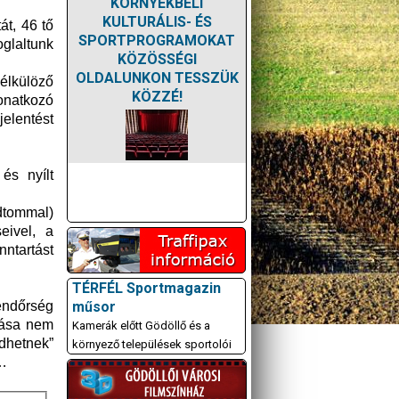
KÖRNYÉKBELI
KULTURÁLIS- ÉS
át, 46 tő
SPORTPROGRAMOKAT
oglaltunk
KÖZÖSSÉGI
OLDALUNKON TESSZÜK
élkülöző
KÖZZÉ!
vonatkozó
jelentést
és nyílt
udtommal)
eivel, a
ntartást
TÉRFÉL Sportmagazin
műsor
rendőrség
rtása nem
Kamerák előtt Gödöllő és a
dhetnek”
környező települések sportolói
l…