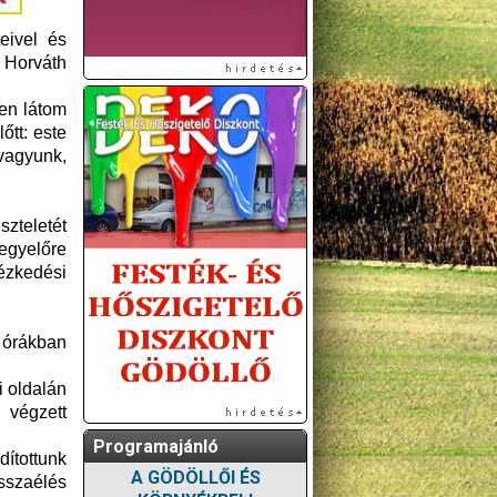
eivel és
 Horváth
sen látom
őtt: este
vagyunk,
szteletét
egyelőre
ézkedési
 órákban
i oldalán
 végzett
Programajánló
dítottunk
A GÖDÖLLŐI ÉS
sszaélés