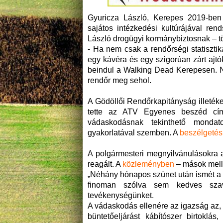
Gyuricza László, Kerepes 2019-ben m
sajátos intézkedési kultúrájával re
László drogügyi kormánybiztosnak – t
- Ha nem csak a rendőrségi statiszti
egy kávéra és egy szigorúan zárt ajtók
beindul a Walking Dead Kerepesen. N
rendőr meg sehol.
A Gödöllői Rendőrkapitányság illetéke
tette az ATV Egyenes beszéd című
vádaskodásnak tekinthető mondato
gyakorlatával szemben. A
beszélgeté
A polgármesteri megnyilvánulásokra 
reagált. A
közleményben
– mások melle
„Néhány hónapos szünet után ismét a 
finoman szólva sem kedves szavak
tevékenységünket.
A vádaskodás ellenére az igazság az, 
büntetőeljárást kábítószer birtoklá