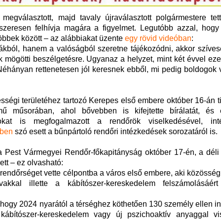
egválasztott, majd tavaly újraválasztott polgármestere tett
ndszeresen felhívja magára a figyelmet. Legutóbb azzal, hogy
öbbek között – az alábbiakat üzente
egy rövid videóban
:
kákból, hanem a valóságból szeretne tájékozódni, akkor szíve
 mögötti beszélgetésre. Ugyanaz a helyzet, mint két évvel ezel
éhányan rettenetesen jól keresnek ebből, mi pedig boldogok 
sségi területéhez tartozó Kerepes első embere október 16-án ti
 műsorában, ahol bővebben is kifejtette bírálatát, és 
kat is megfogalmazott a rendőrök viselkedésével, int
sben
szó esett a bűnpártoló rendőri intézkedések sorozatáról is.
a Pest Vármegyei Rendőr-főkapitányság október 17-én, a déli
tt – ez olvasható:
rendőrséget vette célpontba a város első embere, aki közösség
kal illette a kábítószer-kereskedelem felszámolásáért
hogy 2024 nyarától a térséghez köthetően 130 személy ellen in
s, kábítószer-kereskedelem vagy új pszichoaktív anyaggal vi