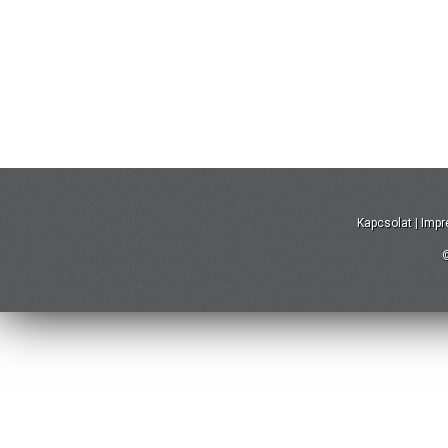
Kapcsolat
|
Imp
©