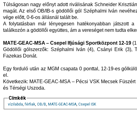
Túlságosan nagy előnyt adott riválisának Schneider Kriszti
magát. Az első OB/IB-s gödöllői gól Széphalmi Iván nevéhez
vége előtt, 0-6-os állásnál talált be.
A folytatásban már lényegesen hatékonyabban játszott a 
találkozón a gödöllői együttes, ám a vereséget nem tudta elker
MATE-GEAC-MSA – Csepel Ifjúsági Sportközpont 12-19
(1
Gödöllői gólszerzők: Széphalmi Iván (4), Csányi Erik (3), 
Fazekas Donát.
Egy forduló után az MGM csapata 0 ponttal, 12-19-es gólkül
el.
Következik: MATE-GEAC-MSA – Pécsi VSK Mecsek Füszért sz
és Térségi Uszoda.
Címkék
vízilabda
,
férfiak
,
OB/B
,
MATE-GEAC-MSA
,
Csepel ISK