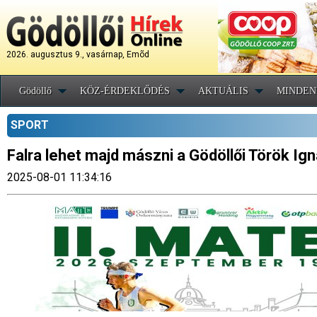
2026. augusztus 9., vasárnap, Emõd
Gödöllő
KÖZ-ÉRDEKLŐDÉS
AKTUÁLIS
MINDEN
SPORT
Falra lehet majd mászni a Gödöllői Török I
2025-08-01 11:34:16