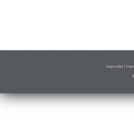
Kapcsolat
|
Imp
©