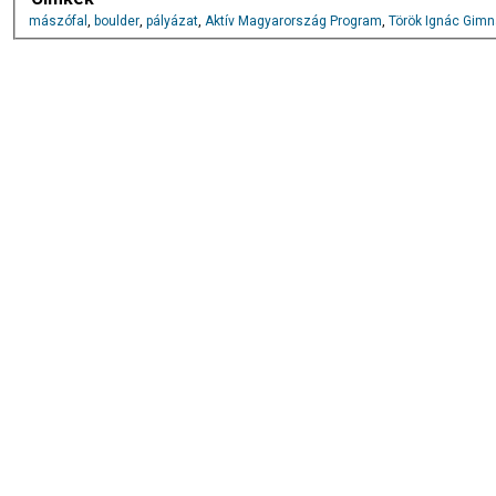
mászófal
,
boulder
,
pályázat
,
Aktív Magyarország Program
,
Török Ignác Gim