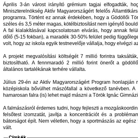
Április 3-án várost irányító grémium tagjai elfogadták, 
Miniszterelnökség Aktív Magyarországért felelős Államtitkársá
programra. Történt ez annak érdekében, hogy a Gödöllői T
széles és 3,5 méter magas, kötélbiztosítást nem igénylő bould
A fal kialakításával kapcsolatosan elvárás, hogy annak fel
dőlő (5-15 fokban), a maradék 30-50% felület pedig függőleges
volt, hogy az iskola egyik testnevelője vállalja, hogy elvégzi
A projekt megvalósítási költségét 7 millió forintra taksáltá
biztosítható. A fennmaradó 2 millió forint önerőt a gödöll
általános tartalékának terhére vállalta.
Július 29-én az Aktív Magyarországért Program honlapján m
középiskola bővülhet mászófallal a következő tanévben. A n
hamarosan falra (is) lehet majd mászni a Török Ignác Gimná
A falmászásról érdemes tudni, hogy fejleszti a mozgáskoordináci
felsőtest izomzatát, javítja a koncentrációt és a problém
bátorságot épít. Nem véletlen, hogy a sportmászás az egész 
vált.
Címkék