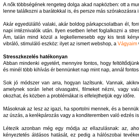
A nők többségének rengeteg dolga akad napközben: ott a munk
lenne találkozni a barátokkal is, és persze más szórakozásra 
Akár egyedülálló valaki, akár boldog párkapcsolatban él, fo
napi intéznivalók után. Ilyen esetben lehet foglalkozni a s
Ám, talán mind közül a legkellemesebb egy kis testi kény
vibráló, stimuláló eszköz: ilyet az ismert webshop, a
Vágyaim
Stresszkezelés hatékonyan
Abban mindenki egyetért, mennyire fontos, hogy feltöltődjün
és minél több kihívás ér bennünket nap mint nap, annál fonto
Sok jó módszer van arra, hogyan lazítsunk. Vannak, akikn
amelynek során lehet olvasgatni, filmeket nézni, vagy val
okozhat, és közben a problémákat is elfelejthetjük egy időre.
Másoknak az lesz az igazi, ha sportolni mennek, és a bennük 
az úszás, a kerékpározás vagy a konditeremben való edzés is 
Létezik azonban még egy módja az ellazulásnak: az, ahol
kényeztetés áldásos hatását, ez pedig a hálószobai tevéken