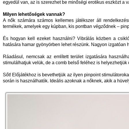
egyedül van, az is szerezhet be minőségi erotikus eszközt a v
Milyen lehetőségek vannak?
A nők számára számos kellemes játékszer áll rendelkezé
termékek, amelyek egy kúpban, kis pontban végződnek – pinpoi
És hogyan kell ezeket használni? Vibrálás közben a csikló
hatására hamar gyönyörben lehet részünk. Nagyon izgatóan hat,
Ráadásul, nemcsak az említett terület izgatására használh
stimulálhatjuk velük, de a comb belső feléhez is helyezhetjük 
Sőt! Előjátékhoz is bevethetjük az ilyen pinpoint stimulátorok
során is használhatók. Ideális azoknak a nőknek, akik a hüvel