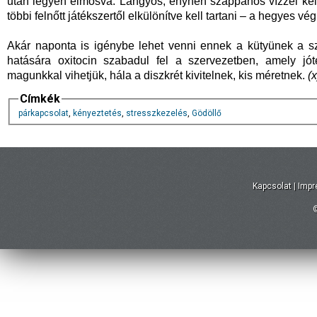
után legyen elmosva. Langyos, enyhén szappanos vízzel kell
többi felnőtt játékszertől elkülönítve kell tartani – a hegyes 
Akár naponta is igénybe lehet venni ennek a kütyünek a sz
hatására oxitocin szabadul fel a szervezetben, amely jó
magunkkal vihetjük, hála a diszkrét kivitelnek, kis méretnek.
(x
Címkék
párkapcsolat
,
kényeztetés
,
stresszkezelés
,
Gödöllő
Kapcsolat
|
Imp
©