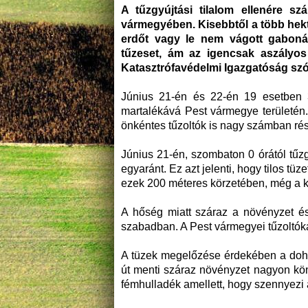
A tűzgyújtási tilalom ellenére sz
vármegyében. Kisebbtől a több hektá
erdőt vagy le nem vágott gabonát 
tűzeset, ám az igencsak aszályos
Katasztrófavédelmi Igazgatóság szóvi
Június 21-én és 22-én 19 esetben 3
martalékává Pest vármegye területén.
önkéntes tűzoltók is nagy számban rész
Június 21-én, szombaton 0 órától tűz
egyaránt. Ez azt jelenti, hogy tilos tü
ezek 200 méteres körzetében, még a kij
A hőség miatt száraz a növényzet és
szabadban. A Pest vármegyei tűzoltókat
A tüzek megelőzése érdekében a dohán
út menti száraz növényzet nagyon kö
fémhulladék amellett, hogy szennyezi a