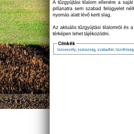
A tűzgyújtási tilalom ellenére a sajá
pillanatra sem szabad felügyelet né
nyomás alatt lévő kerti slag.
Az aktuális tűzgyújtási tilalomról és 
térképen lehet tájékozódni.
Címkék
tűzveszély
,
szárazság
,
szabadtér
,
tűzoltóság