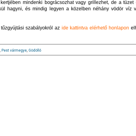
t kertjében mindenki bográcsozhat vagy grillezhet, de a tüzet
lkül hagyni, és mindig legyen a közelben néhány vödör víz 
a tűzgyújtási szabályokról az
ide kattintva elérhető honlapon
elh
,
Pest vármegye
,
Gödöllő