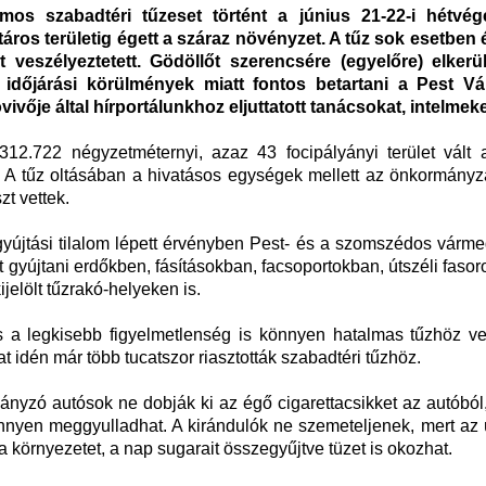
ámos szabadtéri tűzeset történt a június 21-22-i hétvé
ros területig égett a száraz növényzet. A tűz sok esetben é
veszélyeztetett. Gödöllőt szerencsére (egyelőre) elkerül
 időjárási körülmények miatt fontos betartani a Pest V
vője által hírportálunkhoz eljuttatott tanácsokat, intelmeke
12.722 négyzetméternyi, azaz 43 focipályányi terület vált 
 A tűz oltásában a hivatásos egységek mellett az önkormányza
t vettek.
gyújtási tilalom lépett érvényben Pest- és a szomszédos várm
zet gyújtani erdőkben, fásításokban, facsoportokban, útszéli faso
elölt tűzrakó-helyeken is.
 a legkisebb figyelmetlenség is könnyen hatalmas tűzhöz ve
 idén már több tucatszor riasztották szabadtéri tűzhöz.
yzó autósok ne dobják ki az égő cigarettacsikket az autóból,
nnyen meggyulladhat. A kirándulók ne szemeteljenek, mert az 
 környezetet, a nap sugarait összegyűjtve tüzet is okozhat.