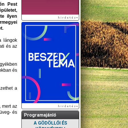
gén Pest
pületet,
te ilyen
ármegyei
t.
a lángok
ti és az
egyékben
rokban és
zethet a
 mert az
üveg- és
Programajánló
A GÖDÖLLŐI ÉS