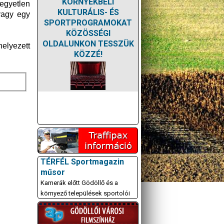
KÖRNYÉKBELI
 egyetlen
KULTURÁLIS- ÉS
vagy egy
SPORTPROGRAMOKAT
KÖZÖSSÉGI
OLDALUNKON TESSZÜK
elyezett
KÖZZÉ!
TÉRFÉL Sportmagazin
műsor
Kamerák előtt Gödöllő és a
környező települések sportolói