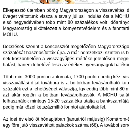
Elképesztő ütemben pörög Magyarországon a visszaváltás: tö
üveget váltottunk vissza a tavaly júliusi indulás óta a MO
első negyedévében több mint 80 százalékos volt időarányos
Magyarország elkötelezett a környezetvédelem és a fenntart
MOHU.
Becslések szerint a koncessziót megelőzően Magyarországo
százalékát hasznosították újra. A már nemzetközi szinten is b
nek köszönhetően a visszagyűjtés mértéke jelentősen megnő
hatást, hanem lehetővé teszi az értékes nyersanyagok hatékon
Több mint 3000 ponton automata, 1700 ponton pedig kézi viss
visszaváltási díjat továbbra is a boltokban levásárolható k
százalék ezt a lehetőséget választja, így eddig több mint 80 mi
azt akár rögtön a boltban levásárolhassák. A MOHU saját 
felhasználók mintegy 15-20 százaléka utalja a bankszámlájár
pedig már közel kétszázmillió forintot ajánlottak fel.
Az idei év első öt hónapjában (januártól májusig) Komáro
egy főre jutó visszaváltott palackok száma (68). A további so