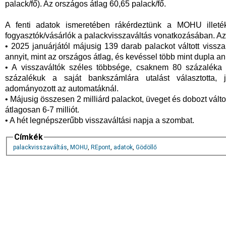
palack/fő). Az országos átlag 60,65 palack/fő.
A fenti adatok ismeretében rákérdeztünk a MOHU illeté
fogyasztók/vásárlók a palackvisszaváltás vonatkozásában. Az
• 2025 januárjától májusig 139 darab palackot váltott viss
annyit, mint az országos átlag, és kevéssel több mint dupla an
• A visszaváltók széles többsége, csaknem 80 százaléka a
százalékuk a saját bankszámlára utalást választotta, 
adományozott az automatáknál.
• Májusig összesen 2 milliárd palackot, üveget és dobozt vál
átlagosan 6-7 milliót.
• A hét legnépszerűbb visszaváltási napja a szombat.
Címkék
palackvisszaváltás
,
MOHU
,
REpont
,
adatok
,
Gödöllő