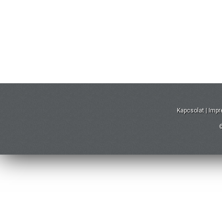
Kapcsolat
|
Imp
©