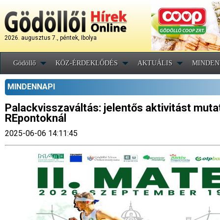
2026. augusztus 7., péntek, Ibolya
Gödöllő
KÖZ-ÉRDEKLŐDÉS
AKTUÁLIS
MINDEN
MINDENNAPI
Palackvisszaváltás: jelentős aktivitást muta
REpontoknál
2025-06-06 14:11:45