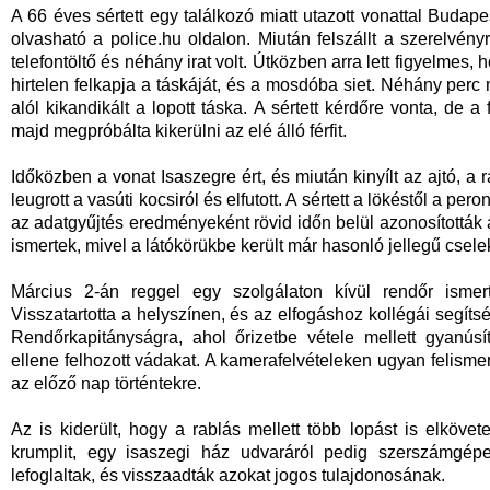
A 66 éves sértett egy találkozó miatt utazott vonattal Budape
olvasható a police.hu oldalon. Miután felszállt a szerelvény
telefontöltő és néhány irat volt. Útközben arra lett figyelmes, h
hirtelen felkapja a táskáját, és a mosdóba siet. Néhány perc 
alól kikandikált a lopott táska. A sértett kérdőre vonta, de a
majd megpróbálta kikerülni az elé álló férfit.
Időközben a vonat Isaszegre ért, és miután kinyílt az ajtó, a 
leugrott a vasúti kocsiról és elfutott. A sértett a lökéstől a pe
az adatgyűjtés eredményeként rövid időn belül azonosították a
ismertek, mivel a látókörükbe került már hasonló jellegű csel
Március 2-án reggel egy szolgálaton kívül rendőr ismert
Visszatartotta a helyszínen, és az elfogáshoz kollégái segítség
Rendőrkapitányságra, ahol őrizetbe vétele mellett gyanúsít
ellene felhozott vádakat. A kamerafelvételeken ugyan felism
az előző nap történtekre.
Az is kiderült, hogy a rablás mellett több lopást is elkövet
krumplit, egy isaszegi ház udvaráról pedig szerszámgépe
lefoglaltak, és visszaadták azokat jogos tulajdonosának.