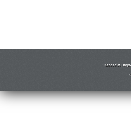
Kapcsolat
|
Imp
©