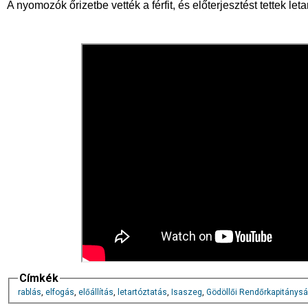
A nyomozók őrizetbe vették a férfit, és előterjesztést tettek let
Címkék
rablás
,
elfogás
,
előállítás
,
letartóztatás
,
Isaszeg
,
Gödöllői Rendőrkapitánys