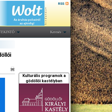
RSS
TEKINTŐ
Keresés
öllői
Kulturális programok a
gödöllői kastélyban