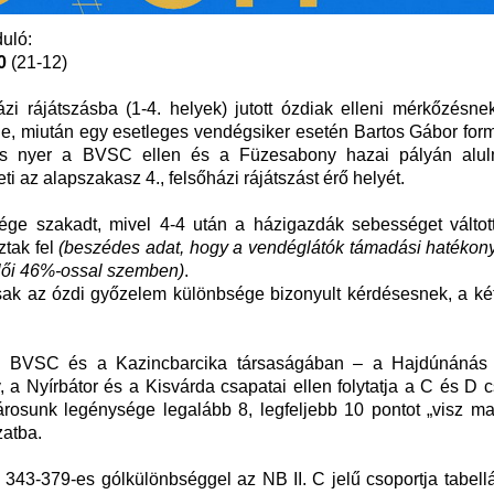
duló:
0
(21-12)
zi rájátszásba (1-4. helyek) jutott ózdiak elleni mérkőzésne
tje, miután egy esetleges vendégsiker esetén Bartos Gábor for
n is nyer a BVSC ellen és a Füzesabony hazai pályán alu
 az alapszakasz 4., felsőházi rájátszást érő helyét.
e szakadt, mivel 4-4 után a házigazdák sebességet váltot
ztak fel
(beszédes adat, hogy a vendéglátók támadási hatékon
llői 46%-ossal szemben)
.
csak az ózdi győzelem különbsége bizonyult kérdésesnek, a ké
 BVSC és a Kazincbarcika társaságában – a Hajdúnánás 
 Nyírbátor és a Kisvárda csapatai ellen folytatja a C és D c
árosunk legénysége legalább 8, legfeljebb 10 pontot „visz ma
zatba.
, 343-379-es gólkülönbséggel az NB II. C jelű csoportja tabel