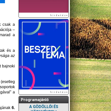
k csak a
mációja –
lmarad a
tak és a
ysága az
t bajnoki
(esetleg
soportok
gával” a
Programajánló
A GÖDÖLLŐI ÉS
lájának
6.