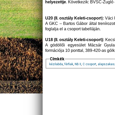
helyezettje
. Következik: BVSC-Zugló 
U20 (II. osztály Keleti-csoport
): Váci
A GKC – Bartos Gábor által trenírozo
foglalja el a csoport tabelláján.
U18 (II. osztály Keleti-csoport):
Kecsk
A gödöllői egyesület Mácsár Gyula s
formációja 10 ponttal, 389-420-as gól
Címkék
kézilabda
,
férfiak
,
NB II
,
C csoport
,
alapszakas