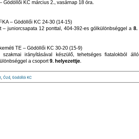
– Gödöllői KC március 2., vasárnap 18 óra.
 FKA – Gödöllői KC 24-30 (14-15)
tt – juniorcsapata 12 ponttal, 404-392-es gólkülönbséggel a
8.
eméti TE – Gödöllői KC 30-20 (15-9)
zakmai irányításával készülő, tehetséges fiatalokból álló 
különbséggel a csoport
9. helyezettje
.
z
,
Ózd
,
Gödöllői KC