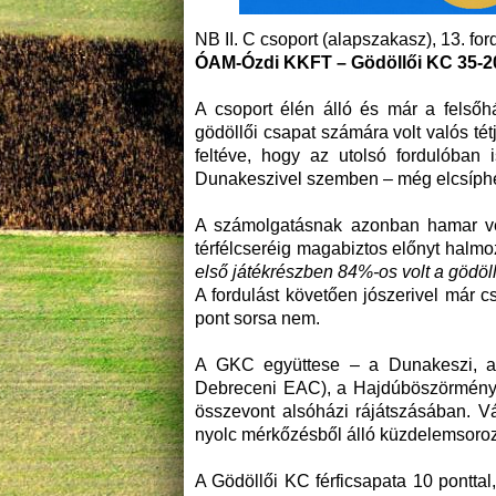
NB II. C csoport (alapszakasz), 13. for
ÓAM-Ózdi KKFT – Gödöllői KC 35-2
A csoport élén álló és már a felsőhá
gödöllői csapat számára volt valós té
feltéve, hogy az utolsó fordulóba
Dunakeszivel szemben – még elcsípheti
A számolgatásnak azonban hamar vég
térfélcseréig magabiztos előnyt halmo
első játékrészben 84%-os volt a gödö
A fordulást követően jószerivel már 
pont sorsa nem.
A GKC együttese – a Dunakeszi, a
Debreceni EAC), a Hajdúböszörmény, a
összevont alsóházi rájátszásában. V
nyolc mérkőzésből álló küzdelemsoro
A Gödöllői KC férficsapata 10 ponttal