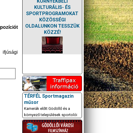
KÖRNYÉKBELI
KULTURÁLIS- ÉS
SPORTPROGRAMOKAT
KÖZÖSSÉGI
OLDALUNKON TESSZÜK
 pozíciót
KÖZZÉ!
ifjúsági
TÉRFÉL Sportmagazin
műsor
Kamerák előtt Gödöllő és a
környező települések sportolói