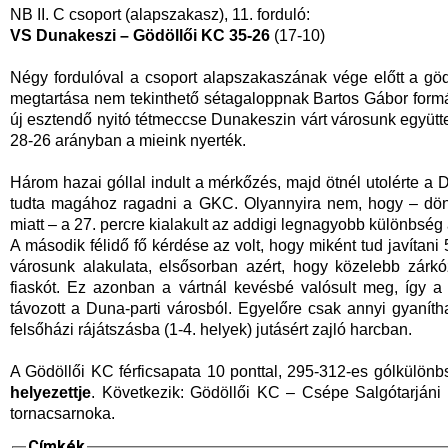
NB II. C csoport (alapszakasz), 11. forduló:
VS Dunakeszi – Gödöllői KC 35-26
(17-10)
Négy fordulóval a csoport alapszakaszának vége előtt a göd
megtartása nem tekinthető sétagaloppnak Bartos Gábor formá
új esztendő nyitó tétmeccse Dunakeszin várt városunk együttes
28-26 arányban a mieink nyerték.
Három hazai góllal indult a mérkőzés, majd ötnél utolérte a 
tudta magához ragadni a GKC. Olyannyira nem, hogy – dönt
miatt – a 27. percre kialakult az addigi legnagyobb különbség 
A második félidő fő kérdése az volt, hogy miként tud javíta
városunk alakulata, elsősorban azért, hogy közelebb zárk
fiaskót. Ez azonban a vártnál kevésbé valósult meg, így a
távozott a Duna-parti városból. Egyelőre csak annyi gyaníth
felsőházi rájátszásba (1-4. helyek) jutásért zajló harcban.
A Gödöllői KC férficsapata 10 ponttal, 295-312-es gólkülönb
helyezettje
. Következik: Gödöllői KC – Csépe Salgótarjáni
tornacsarnoka.
Címkék