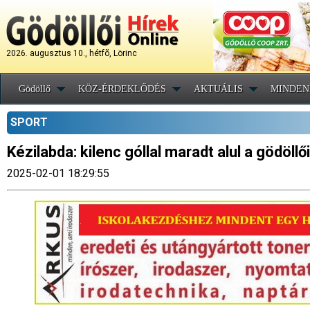
2026. augusztus 10., hétfõ, Lörinc
Gödöllő
KÖZ-ÉRDEKLŐDÉS
AKTUÁLIS
MINDEN
SPORT
Kézilabda: kilenc góllal maradt alul a gödöl
2025-02-01 18:29:55