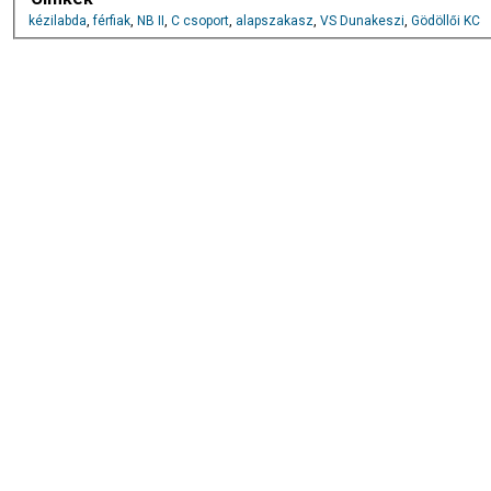
kézilabda
,
férfiak
,
NB II
,
C csoport
,
alapszakasz
,
VS Dunakeszi
,
Gödöllői KC