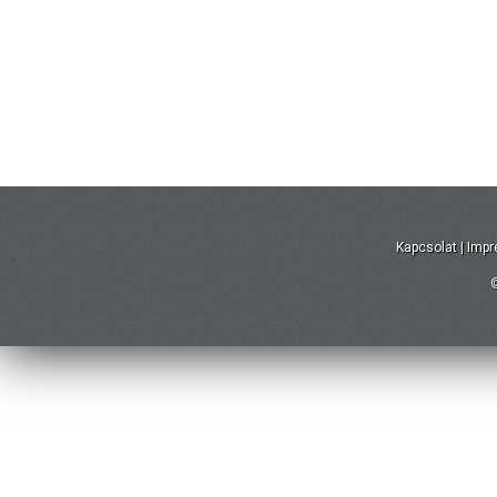
Kapcsolat
|
Imp
©