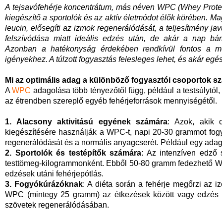
A tejsavófehérje koncentrátum, más néven WPC (Whey Protei
kiegészítő a sportolók és az aktív életmódot élők körében. M
leucin, elősegíti az izmok regenerálódását, a teljesítmény jav
felszívódása miatt ideális edzés után, de akár a nap bár
Azonban a hatékonyság érdekében rendkívül fontos a me
igényekhez. A túlzott fogyasztás felesleges lehet, és akár eg
Mi az optimális adag a különböző fogyasztói csoportok 
A
WPC
adagolása több tényezőtől függ, például a testsúlytól, a 
az étrendben szereplő egyéb fehérjeforrások mennyiségétől.
1. Alacsony aktivitású egyének számára
: Azok, akik 
kiegészítésére használják a WPC-t, napi 20-30 grammot fog
regenerálódását és a normális anyagcserét. Például egy adag t
2. Sportolók és testépítők számára
: Az intenzíven edző 
testtömeg-kilogrammonként. Ebből 50-80 gramm fedezhető WP
edzések utáni fehérjepótlás.
3. Fogyókúrázóknak
: A diéta során a fehérje megőrzi az 
WPC (mintegy 25 gramm) az étkezések között vagy edzés u
szövetek regenerálódásában.