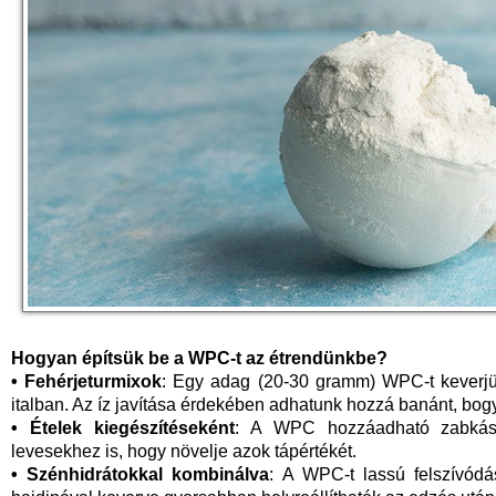
Hogyan építsük be a WPC-t az étrendünkbe?
• Fehérjeturmixok
: Egy adag (20-30 gramm) WPC-t keverjünk
italban. Az íz javítása érdekében adhatunk hozzá banánt, bo
• Ételek kiegészítéseként
: A WPC hozzáadható zabkásáh
levesekhez is, hogy növelje azok tápértékét.
• Szénhidrátokkal kombinálva
: A WPC-t lassú felszívódá