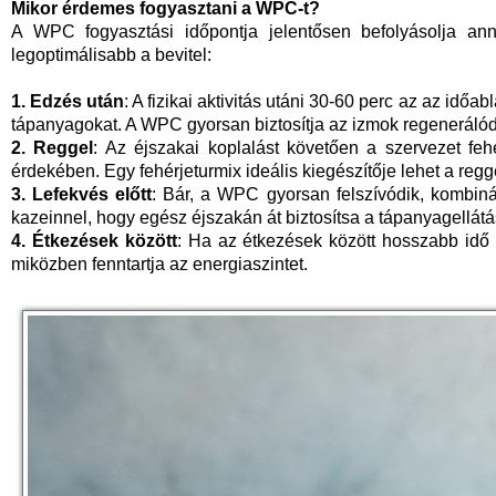
Mikor érdemes fogyasztani a WPC-t?
A WPC fogyasztási időpontja jelentősen befolyásolja an
legoptimálisabb a bevitel:
1. Edzés után
: A fizikai aktivitás utáni 30-60 perc az az időa
tápanyagokat. A WPC gyorsan biztosítja az izmok regenerál
2. Reggel
: Az éjszakai koplalást követően a szervezet fe
érdekében. Egy fehérjeturmix ideális kiegészítője lehet a regg
3. Lefekvés előtt
: Bár, a WPC gyorsan felszívódik, kombiná
kazeinnel, hogy egész éjszakán át biztosítsa a tápanyagellátá
4. Étkezések között
: Ha az étkezések között hosszabb idő t
miközben fenntartja az energiaszintet.