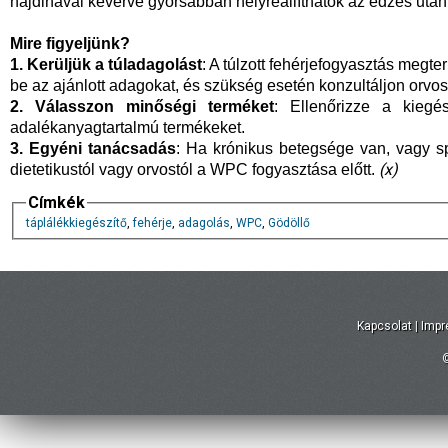
hajdinával keverve gyorsabban helyreállíthatók az edzés utáni
Mire figyeljünk?
1. Kerüljük a túladagolást
: A túlzott fehérjefogyasztás megte
be az ajánlott adagokat, és szükség esetén konzultáljon orvos
2. Válasszon minőségi terméket
: Ellenőrizze a kiegés
adalékanyagtartalmú termékeket.
3. Egyéni tanácsadás
: Ha krónikus betegsége van, vagy sp
(x)
dietetikustól vagy orvostól a WPC fogyasztása előtt.
Címkék
táplálékkiegészítő
,
fehérje
,
adagolás
,
WPC
,
Gödöllő
Kapcsolat
|
Imp
©