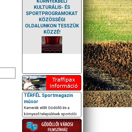
KÖRNYÉKBELI
KULTURÁLIS- ÉS
SPORTPROGRAMOKAT
KÖZÖSSÉGI
OLDALUNKON TESSZÜK
KÖZZÉ!
TÉRFÉL Sportmagazin
műsor
Kamerák előtt Gödöllő és a
környező települések sportolói