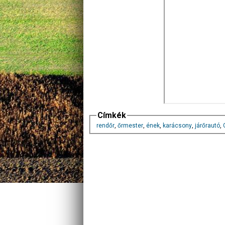
Címkék
rendőr
,
őrmester
,
ének
,
karácsony
,
járőrautó
,