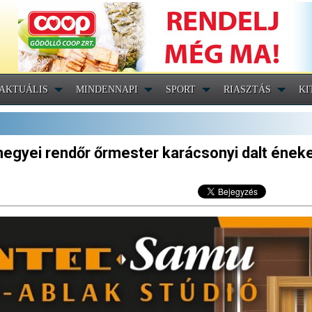
AKTUÁLIS
MINDENNAPI
SPORT
RIASZTÁS
KI
megyei rendőr őrmester karácsonyi dalt éneke