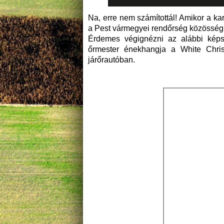
Na, erre nem számítottál! Amikor a k
a Pest vármegyei rendőrség közösségi
Érdemes végignézni az alábbi képs
őrmester énekhangja a White Christ
járőrautóban.