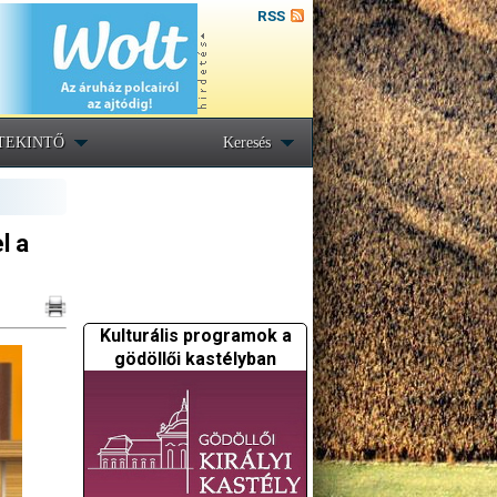
RSS
TEKINTŐ
Keresés
l a
Kulturális programok a
gödöllői kastélyban