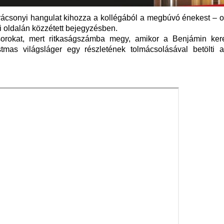
arácsonyi hangulat kihozza a kollégából a megbúvó énekest – 
 oldalán közzétett bejegyzésben.
orokat, mert ritkaságszámba megy, amikor a Benjámin ker
mas világsláger egy részletének tolmácsolásával betölti a