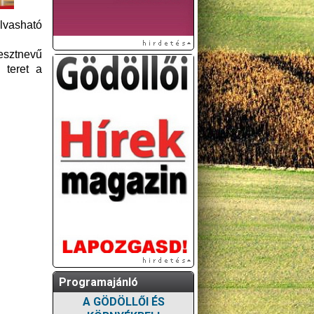
olvasható
esztnevű
 teret a
Programajánló
A GÖDÖLLŐI ÉS