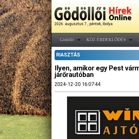
2026. augusztus 7., péntek, Ibolya
Gödöllő
KÖZ-ÉRDEKLŐDÉS
RIASZTÁS
Ilyen, amikor egy Pest vár
járőrautóban
2024-12-20 16:07:44