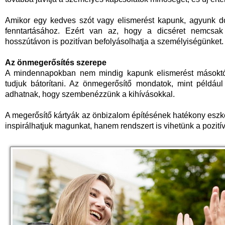
Amikor egy kedves szót vagy elismerést kapunk, agyunk do
fenntartásához. Ezért van az, hogy a dicséret nemcsak
hosszútávon is pozitívan befolyásolhatja a személyiségünket.
Az önmegerősítés szerepe
A mindennapokban nem mindig kapunk elismerést másoktól,
tudjuk bátorítani. Az önmegerősítő mondatok, mint például
adhatnak, hogy szembenézzünk a kihívásokkal.
A megerősítő kártyák az önbizalom építésének hatékony esz
inspirálhatjuk magunkat, hanem rendszert is vihetünk a pozit