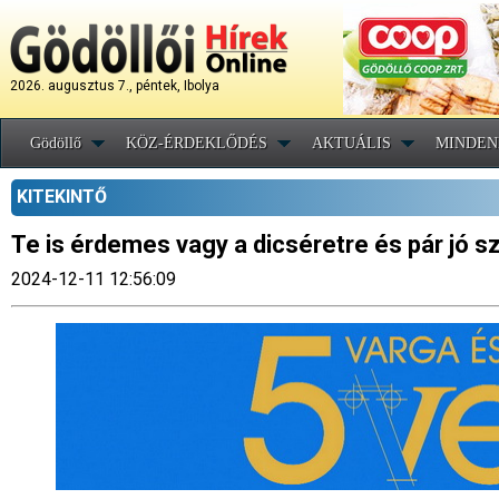
2026. augusztus 7., péntek, Ibolya
Gödöllő
KÖZ-ÉRDEKLŐDÉS
AKTUÁLIS
MINDEN
KITEKINTŐ
Te is érdemes vagy a dicséretre és pár jó s
2024-12-11 12:56:09