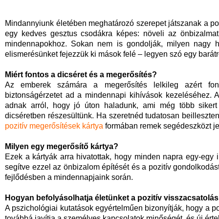
Mindannyiunk életében meghatározó szerepet játszanak a poz
egy kedves gesztus csodákra képes: növeli az önbizalmat, 
mindennapokhoz. Sokan nem is gondolják, milyen nagy h
elismerésünket fejezzük ki mások felé – legyen szó egy barátró
Miért fontos a dicséret és a megerősítés?
Az emberek számára a megerősítés lelkileg azért font
biztonságérzetet ad a mindennapi kihívások kezeléséhez. A 
adnak arról, hogy jó úton haladunk, ami még több sikert 
dicséretben részesültünk. Ha szeretnéd tudatosan beilleszten
pozitív megerősítések kártya
formában remek segédeszközt je
Milyen egy megerősítő kártya?
Ezek a kártyák arra hivatottak, hogy minden napra egy-egy i
segítve ezzel az önbizalom építését és a pozitív gondolkodás
fejlődésben a mindennapjaink során.
Hogyan befolyásolhatja életünket a pozitív visszacsatolá
A pszichológiai kutatások egyértelműen bizonyítják, hogy a poz
továbbá javítja a személyes kapcsolatok minőségét, és új ért