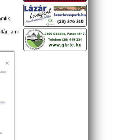
mlik.
lár, ami