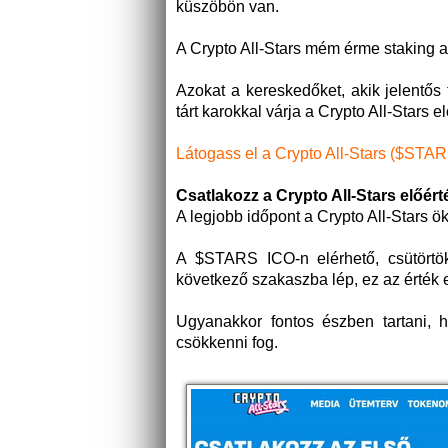
küszöbön van.
A Crypto All-Stars mém érme staking a
Azokat a kereskedőket, akik jelentős
tárt karokkal várja a Crypto All-Stars e
Látogass el a Crypto All-Stars ($STAR
Csatlakozz a Crypto All-Stars előért
A legjobb időpont a Crypto All-Stars 
A $STARS ICO-n elérhető, csütörtök
következő szakaszba lép, ez az érték 
Ugyanakkor fontos észben tartani, 
csökkenni fog.