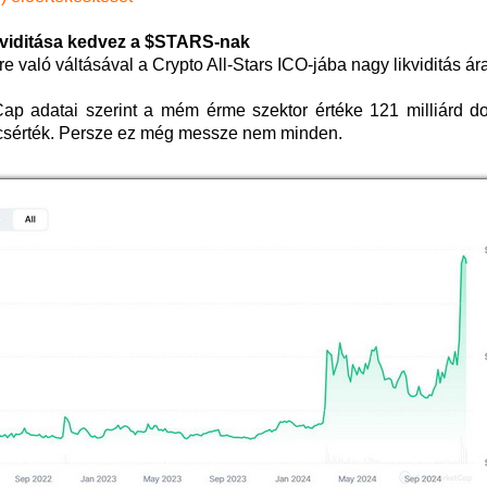
kviditása kedvez a $STARS-nak
aló váltásával a Crypto All-Stars ICO-jába nagy likviditás ára
ap adatai szerint a mém érme szektor értéke 121 milliárd dol
csérték. Persze ez még messze nem minden.