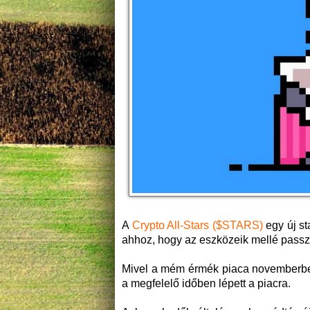
A
Crypto All-Stars ($STARS)
egy új s
ahhoz, hogy az eszközeik mellé passzí
Mivel a mém érmék piaca novemberbe
a megfelelő időben lépett a piacra.