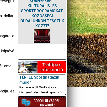
KÖRNYÉKBELI
ereségük
KULTURÁLIS- ÉS
SPORTPROGRAMOKAT
KÖZÖSSÉGI
ó dollárt
OLDALUNKON TESSZÜK
KÖZZÉ!
 magára a
 kriptóvá
t emeli,
TÉRFÉL Sportmagazin
műsor
Kamerák előtt Gödöllő és a
ondja, ez
környező települések sportolói