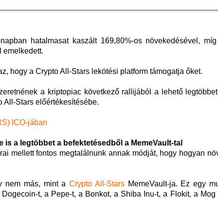
ónapban hatalmasat kaszált 169,80%-os növekedésével, mí
 emelkedett.
 hogy a Crypto All-Stars lekötési platform támogatja őket.
eretnének a kriptopiac következő rallijából a lehető legtöbbet
o All-Stars előértékesítésébe.
ARS) ICO-jában
 is a legtöbbet a befektetésedből a MemeVault-tal
 mellett fontos megtalálnunk annak módját, hogy hogyan növ
ly nem más, mint a
Crypto All-Stars
MemeVault-ja. Ez egy mul
Dogecoin-t, a Pepe-t, a Bonkot, a Shiba Inu-t, a Flokit, a Mog