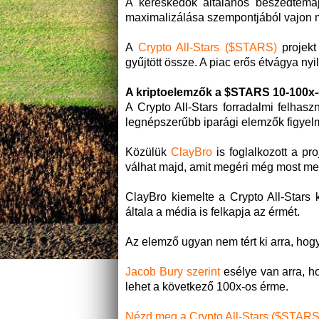
A kereskedők általános beszédtém
maximalizálása szempontjából vajon m
A
Crypto All-Stars ($STARS)
projekt 
gyűjtött össze. A piac erős étvágya ny
A kriptoelemzők a $STARS 10-100x
A Crypto All-Stars forradalmi felhasz
legnépszerűbb iparági elemzők figyelm
Közülük
ClayBro
is foglalkozott a pr
válhat majd, amit megéri még most me
ClayBro kiemelte a Crypto All-Stars 
általa a média is felkapja az érmét.
Az elemző ugyan nem tért ki arra, hog
Jacob Bury szerint
esélye van arra, h
lehet a következő 100x-os érme.
Nézd meg a Crypto All-Stars ($STARS)