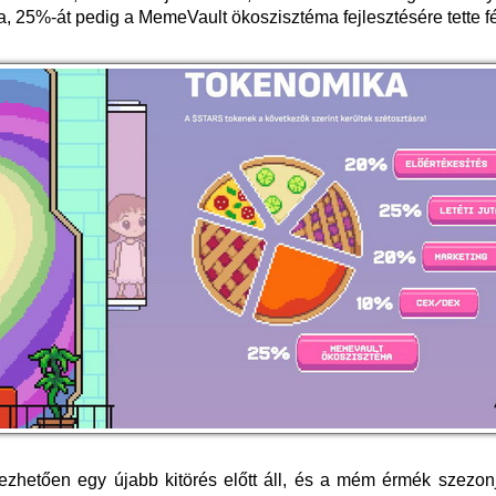
ra, 25%-át pedig a MemeVault ökoszisztéma fejlesztésére tette fé
rezhetően egy újabb kitörés előtt áll, és a mém érmék szezon