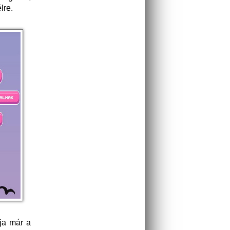
lre.
ja már a