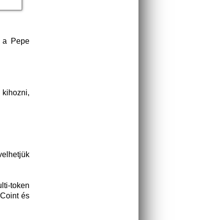
g a Pepe
 kihozni,
elhetjük
ti-token
 Coint és