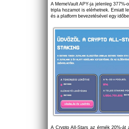
A MemeVault APY-ja jelenleg 377%-os
tripla hozamot is elérhetnek. Emiatt
és a platform bevezetésével egy időben
A Crypto All-Stars az érmék 20%-át 