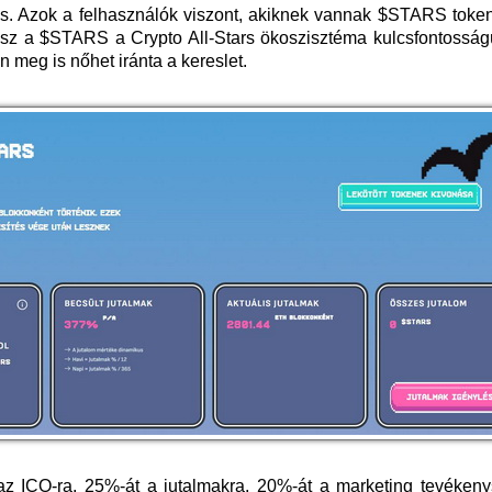
. Azok a felhasználók viszont, akiknek vannak $STARS tokenj
 lesz a $STARS a Crypto All-Stars ökoszisztéma kulcsfontossá
 meg is nőhet iránta a kereslet.
az ICO-ra, 25%-át a jutalmakra, 20%-át a marketing tevékeny