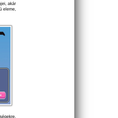
ei, akár
gú eleme,
ségekre,