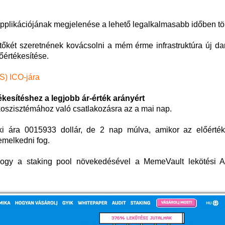
pplikációjának megjelenése a lehető legalkalmasabb időben tör
 tőkét szeretnének kovácsolni a mém érme infrastruktúra új da
lőértékesítése.
S) ICO-jára
ékesítéshez a legjobb ár-érték arányért
ökoszisztémához való csatlakozásra az a mai nap.
i ára 0015933 dollár, de 2 nap múlva, amikor az előérték
emelkedni fog.
hogy a staking pool növekedésével a MemeVault lekötési A