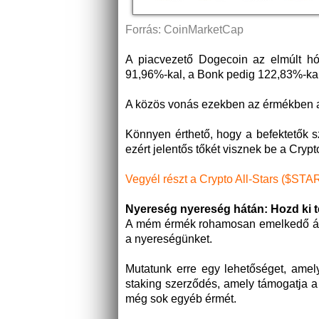
Forrás: CoinMarketCap
A piacvezető Dogecoin az elmúlt h
91,96%-kal, a Bonk pedig 122,83%-kal
A közös vonás ezekben az érmékben az,
Könnyen érthető, hogy a befektetők sz
ezért jelentős tőkét visznek be a Crypt
Vegyél részt a Crypto All-Stars ($ST
Nyereség nyereség hátán: Hozd ki te
A mém érmék rohamosan emelkedő árai
a nyereségünket.
Mutatunk erre egy lehetőséget, ame
staking szerződés, amely támogatja a 
még sok egyéb érmét.