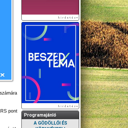
 számára
ARS pont
Programajánló
A GÖDÖLLŐI ÉS