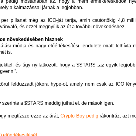
ája pedig mostanában az, hogy a mém érmekereskedők ny
ely alkalmazással járnak a legjobban.
per pillanat még az ICO-ját tartja, amin csütörtökig 4,8 milli
ilvánvaló, és ezzel megnyílik az út a további növekedéshez.
-os növekedésében hisznek
nálási módja és nagy előértékesítési lendülete miatt felhívta
ét is.
ojekttel, és úgy nyilatkozott, hogy a $STARS „az egyik legjobb
gvenni”.
körül felduzzadt jókora hype-ot, amely nem csak az ICO fényé
y szerinte a $STARS meddig juthat el, de mások igen.
ogy megtízszerezze az árát,
Crypto Boy pedig
rákontráz, azt m
 előértékesítését