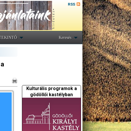
RSS
TEKINTŐ
Keresés
 a
Kulturális programok a
gödöllői kastélyban