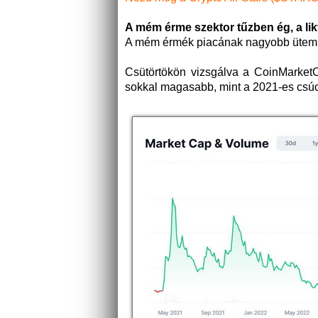
A mém érme szektor tűzben ég, a li
A mém érmék piacának nagyobb ütemre v
Csütörtökön vizsgálva a CoinMarketC
sokkal magasabb, mint a 2021-es csú