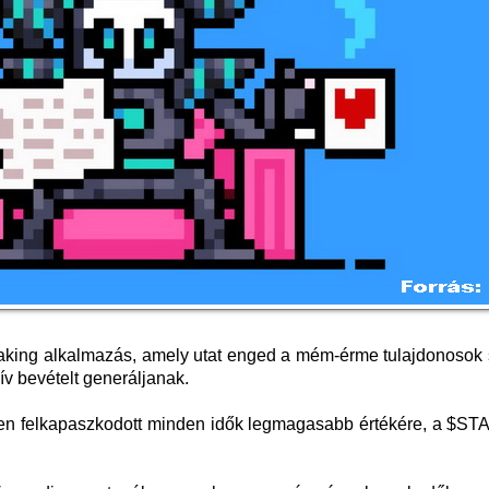
taking alkalmazás, amely utat enged a mém-érme tulajdonosok
v bevételt generáljanak.
n felkapaszkodott minden idők legmagasabb értékére, a $ST