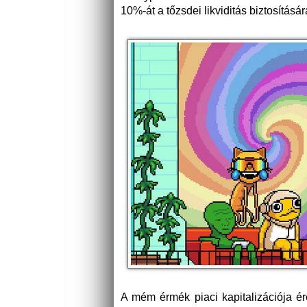
10%-át a tőzsdei likviditás biztosításá
A mém érmék piaci kapitalizációja é