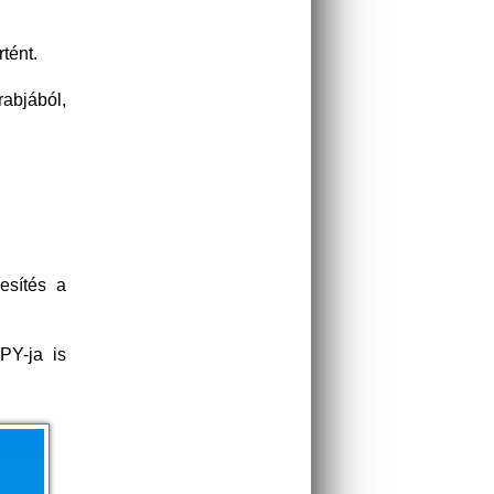
tént.
rabjából,
esítés a
PY-ja is