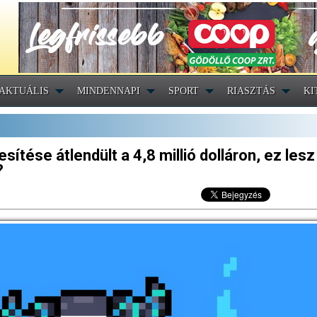
AKTUÁLIS
MINDENNAPI
SPORT
RIASZTÁS
KI
sítése átlendült a 4,8 millió dolláron, ez lesz
?