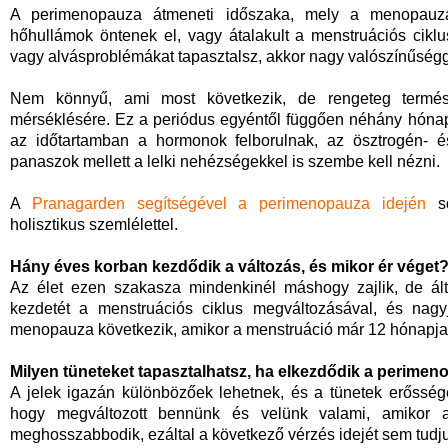
A perimenopauza átmeneti időszaka, mely a menopauzá
hőhullámok öntenek el, vagy átalakult a menstruációs cikl
vagy alvásproblémákat tapasztalsz, akkor nagy valószínűségg
Nem könnyű, ami most következik, de rengeteg termész
mérséklésére. Ez a periódus egyéntől függően néhány hónap
az időtartamban a hormonok felborulnak, az ösztrogén- és
panaszok mellett a lelki nehézségekkel is szembe kell nézni.
A
Pranagarden segítségével a perimenopauza idején
so
holisztikus szemlélettel.
Hány éves korban kezdődik a változás, és mikor ér véget
Az élet ezen szakasza mindenkinél máshogy zajlik, de ál
kezdetét a menstruációs ciklus megváltozásával, és nagy
menopauza következik, amikor a menstruáció már 12 hónapja 
Milyen tüneteket tapasztalhatsz, ha elkezdődik a perime
A jelek igazán különbözőek lehetnek, és a tünetek erőssége
hogy megváltozott bennünk és velünk valami, amikor a 
meghosszabbodik, ezáltal a következő vérzés idejét sem tud