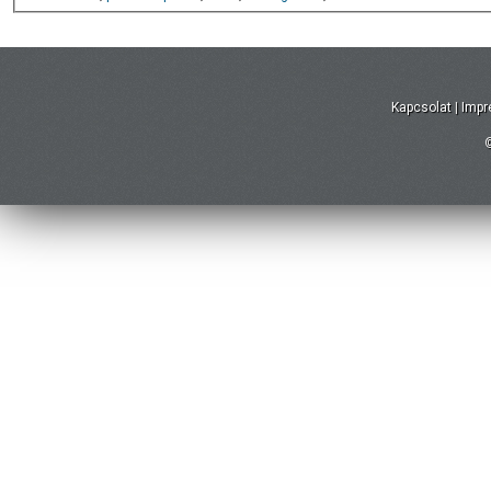
Kapcsolat
|
Imp
©