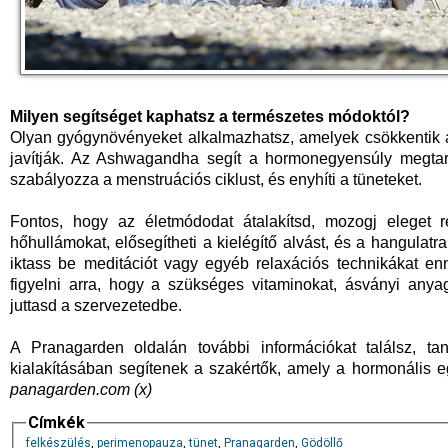
Milyen segítséget kaphatsz a természetes módoktól?
Olyan gyógynövényeket alkalmazhatsz, amelyek csökkentik a s
javítják. Az Ashwagandha segít a hormonegyensúly megtar
szabályozza a menstruációs ciklust, és enyhíti a tüneteket.
Fontos, hogy az életmódodat átalakítsd, mozogj eleget r
hőhullámokat, elősegítheti a kielégítő alvást, és a hangulatra
iktass be meditációt vagy egyéb relaxációs technikákat en
figyelni arra, hogy a szükséges vitaminokat, ásványi an
juttasd a szervezetedbe.
A Pranagarden oldalán további információkat találsz, ta
kialakításában segítenek a szakértők, amely a hormonális 
panagarden.com (x)
Címkék
felkészülés
,
perimenopauza
,
tünet
,
Pranagarden
,
Gödöllő