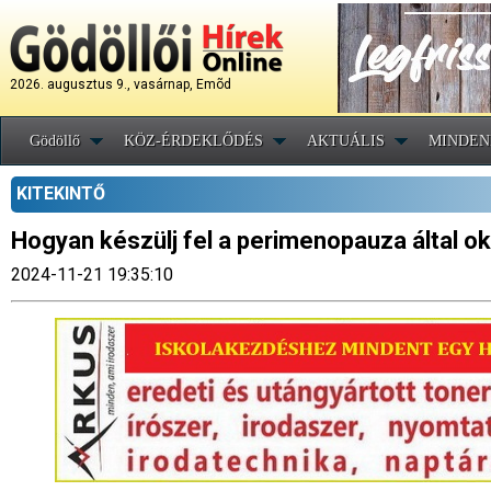
2026. augusztus 9., vasárnap, Emõd
Gödöllő
KÖZ-ÉRDEKLŐDÉS
AKTUÁLIS
MINDEN
KITEKINTŐ
Hogyan készülj fel a perimenopauza által o
2024-11-21 19:35:10