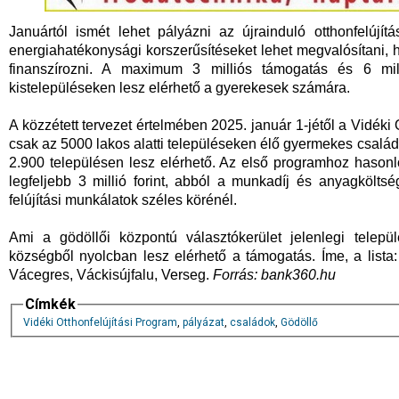
Januártól ismét lehet pályázni az újrainduló otthonfelújí
energiahatékonysági korszerűsítéseket lehet megvalósítani, 
finanszírozni. A maximum 3 milliós támogatás és 6 mi
kistelepüléseken lesz elérhető a gyerekesek számára.
A közzétett tervezet értelmében 2025. január 1-jétől a Vidéki 
csak az 5000 lakos alatti településeken élő gyermekes családo
2.900 településen lesz elérhető. Az első programhoz hason
legfeljebb 3 millió forint, abból a munkadíj és anyagkölt
felújítási munkálatok széles körénél.
Ami a gödöllői központú választókerület jelenlegi települ
községből nyolcban lesz elérhető a támogatás. Íme, a list
Vácegres, Váckisújfalu, Verseg.
Forrás: bank360.hu
Címkék
Vidéki Otthonfelújítási Program
,
pályázat
,
családok
,
Gödöllő