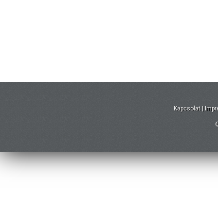
Kapcsolat
|
Imp
©