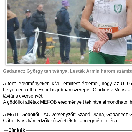
Gadanecz György tanítványa, Lesták Ármin három számba
A fenti eredményeken kívül említést érdemel, hogy az U10-
helyen ért célba. Ennél is jobban szerepelt Gladinetz Milos,
távjának versenyét.
A gödöllői atléták MEFOB eredményeit tekintve elmondható, 
A MATE-Gödöllői EAC versenyzőit Szabó Diana, Gadanecz Gy
Gábor Krisztián edzők készítették fel a megmérettetésre.
Címkék