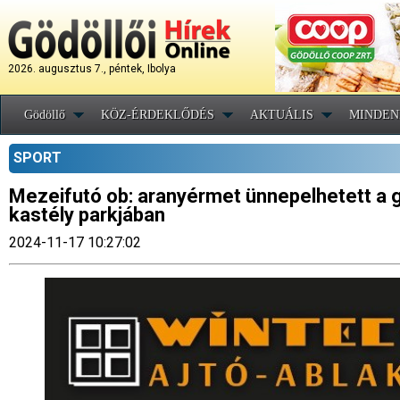
2026. augusztus 7., péntek, Ibolya
Gödöllő
KÖZ-ÉRDEKLŐDÉS
AKTUÁLIS
MINDEN
SPORT
Mezeifutó ob: aranyérmet ünnepelhetett a gö
kastély parkjában
2024-11-17 10:27:02