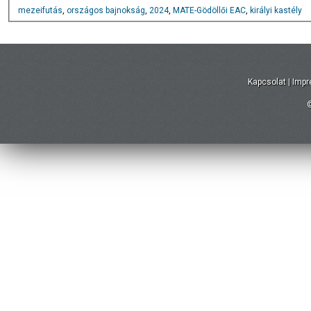
mezeifutás
,
országos bajnokság
,
2024
,
MATE-Gödöllői EAC
,
királyi kastély
Kapcsolat
|
Imp
©