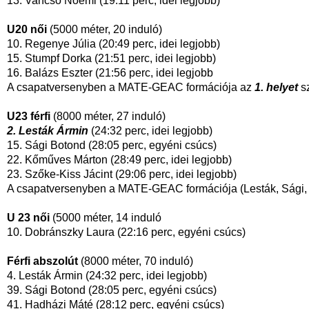
13. Vancsó Noémi (19:11 perc, idei legjobb)
U20 női
(5000 méter,
20 induló)
10. Regenye Júlia (20:49 perc, idei legjobb)
15. Stumpf Dorka (21:51 perc, idei legjobb)
16. Balázs Eszter (21:56 perc, idei legjobb
A csapatversenyben a MATE-GEAC formációja az
1. helyet
sz
U23 férfi
(8000 méter, 27 induló)
2. Lesták Ármin
(24:32 perc, idei legjobb)
15. Sági Botond (28:05 perc, egyéni csúcs)
22. Kőműves Márton (28:49 perc, idei legjobb)
23. Szőke-Kiss Jácint (29:06 perc, idei legjobb)
A csapatversenyben a MATE-GEAC formációja (Lesták, Sági
U
23 női
(5000 méter, 14 induló
10. Dobránszky Laura (22:16 perc, egyéni csúcs)
Férfi abszolút
(8000 méter, 70 induló)
4. Lesták Ármin (24:32 perc, idei legjobb)
39. Sági Botond (28:05 perc, egyéni csúcs)
41. Hadházi Máté (28:12 perc, egyéni csúcs)