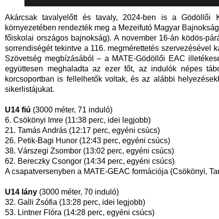
Akárcsak tavalyelőtt és tavaly, 2024-ben is a Gödöllői K
környezetében rendezték meg a Mezeifutó Magyar Bajnokságo
főiskolai országos bajnokság). A november 16-án ködös-párás
sorrendiségét tekintve a 116. megmérettetés szervezésével ka
Szövetség megbízásából – a MATE-Gödöllői EAC illetékesei
együttesen meghaladta az ezer főt, az indulók népes táb
korcsoportban is fellelhetők voltak, és az alábbi helyezése
sikerlistájukat.
U14 fiú
(3000 méter, 71 induló)
6. Csökönyi Imre (11:38 perc, idei legjobb)
21. Tamás András (12:17 perc, egyéni csúcs)
26. Petik-Bagi Hunor (12:43 perc, egyéni csúcs)
38. Várszegi Zsombor (13:02 perc, egyéni csúcs)
62. Bereczky Csongor (14:34 perc, egyéni csúcs)
A csapatversenyben a MATE-GEAC formációja (Csökönyi, Tamás
U14 lány
(3000 méter, 70 induló)
32. Galli Zsófia (13:28 perc, idei legjobb)
53. Lintner Flóra (14:28 perc, egyéni csúcs)