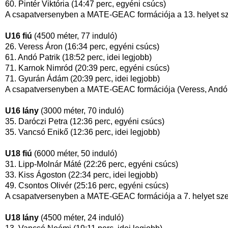
60. Pintér Viktória (14:47 perc, egyéni csúcs)
A csapatversenyben a MATE-GEAC formációja a 13. helyet s
U16 fiú
(4500 méter, 77 induló)
26. Veress Áron (16:34 perc, egyéni csúcs)
61. Andó Patrik (18:52 perc, idei legjobb)
71. Karnok Nimród (20:39 perc, egyéni csúcs)
71. Gyurán Ádám (20:39 perc, idei legjobb)
A csapatversenyben a MATE-GEAC formációja (Veress, Andó, 
U16 lány
(3000 méter, 70 induló)
35. Daróczi Petra (12:36 perc, egyéni csúcs)
35. Vancsó Enikő (12:36 perc, idei legjobb)
U18 fiú
(6000 méter, 50 induló)
31. Lipp-Molnár Máté (22:26 perc, egyéni csúcs)
33. Kiss Ágoston (22:34 perc, idei legjobb)
49. Csontos Olivér (25:16 perc, egyéni csúcs)
A csapatversenyben a MATE-GEAC formációja a 7. helyet sze
U18 lány
(4500 méter, 24 induló)