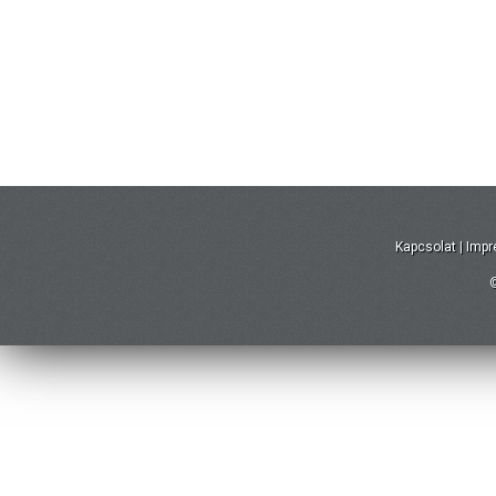
Kapcsolat
|
Imp
©