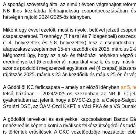
A sportági szövetség által az elmúlt évben végrehajtott refor
NB II-es kézilabda férfibajnokság csoportbeosztásában é
hétvégén rajtoló 2024/2025-ös idényben.
Miként egy évvel ezelőtt, most is nyolc, betűvel jelzett csopo
csapat szerepel. Tizennégy (7 hazai és 7 idegenbeli) összecsa
(1-4. helyezettek és 5-8. helyezettek) lesz a csoportokb
alapszakasz szeptember 15-én kezdődik és 2025. március 2-á
Méghozzá úgy, hogy az alsó- és felsőházi helyeken végző c
eredményeiket (6 eredmény) magukkal viszik, és egy másik – 
azonos pozícióit megszerzett együtteseivel (4 csapat) játsza
rájátszás 2025. március 23-án kezdődik és május 25-én ér vég
A Gödöllői KC férficsapata – amely az előző idényben
az 5. h
felső házában – 2024/2025-ös szezonban az NB II. C jelű 
gyakorlatban azt jelenti, hogy a BVSC-Zugló, a Csépe-Salgó
Szalézi DSE, az ÓAM-Ózdi KKFT, a Váci FKA és a VS Dunakesz
A gödöllői tervekkel és esélyekkel kapcsolatosan Bartos 
nehéz reális képet alkotni a riválisok felkészültségéről és tud
is történtek erősítések. A GKC vezetőedzője hozzátette: ebb