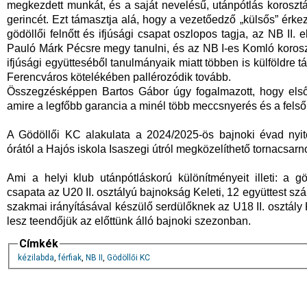
megkezdett munkát, és a saját nevelésű, utánpótlás koroszt
gerincét. Ezt támasztja alá, hogy a vezetőedző „külsős” érke
gödöllői felnőtt és ifjúsági csapat oszlopos tagja, az NB II. 
Pauló Márk Pécsre megy tanulni, és az NB I-es Komló korosz
ifjúsági együtteséből tanulmányaik miatt többen is külföldre t
Ferencváros kötelékében pallérozódik tovább.
Összegzésképpen Bartos Gábor úgy fogalmazott, hogy első
amire a legfőbb garancia a minél több meccsnyerés és a felső
A Gödöllői KC alakulata a 2024/2025-ös bajnoki évad nyit
órától a Hajós iskola Isaszegi útról megközelíthető tornacsa
Ami a helyi klub utánpótláskorú különítményeit illeti: a 
csapata az U20 II. osztályú bajnokság Keleti, 12 együttest sz
szakmai irányításával készülő serdülőknek az U18 II. osztály 
lesz teendőjük az előttünk álló bajnoki szezonban.
Címkék
kézilabda
,
férfiak
,
NB II
,
Gödöllői KC