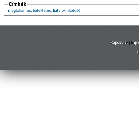
Címkék
megtakarítás
,
befektetés
,
fiatalok
,
Gödöllő
Kapcsolat
|
Imp
©