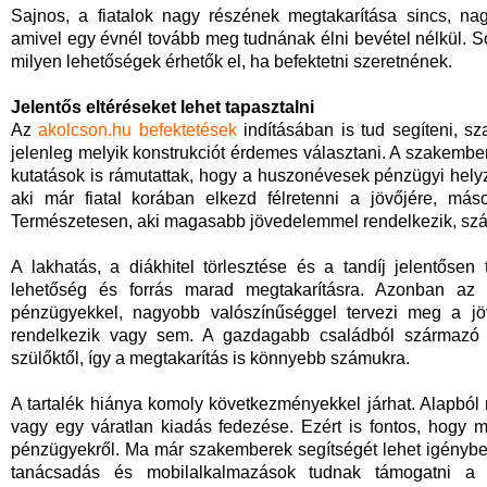
Sajnos, a fiatalok nagy részének megtakarítása sincs, na
amivel egy évnél tovább meg tudnának élni bevétel nélkül. S
milyen lehetőségek érhetők el, ha befektetni szeretnének.
Jelentős eltéréseket lehet tapasztalni
Az
akolcson.hu befektetések
indításában is tud segíteni, sz
jelenleg melyik konstrukciót érdemes választani. A szakember
kutatások is rámutattak, hogy a huszonévesek pénzügyi hely
aki már fiatal korában elkezd félretenni a jövőjére, más
Természetesen, aki magasabb jövedelemmel rendelkezik, szá
A lakhatás, a diákhitel törlesztése és a tandíj jelentősen 
lehetőség és forrás marad megtakarításra. Azonban az 
pénzügyekkel, nagyobb valószínűséggel tervezi meg a jövő
rendelkezik vagy sem. A gazdagabb családból származó 
szülőktől, így a megtakarítás is könnyebb számukra.
A tartalék hiánya komoly következményekkel járhat. Alapból
vagy egy váratlan kiadás fedezése. Ezért is fontos, hogy 
pénzügyekről. Ma már szakemberek segítségét lehet igénybe 
tanácsadás és mobilalkalmazások tudnak támogatni a s