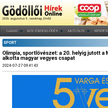
2026. augusztus 9., vasárnap, Emõd
Gödöllő
KÖZ-ÉRDEKLŐDÉS
AKTUÁLIS
MINDEN
SPORT
Olimpia, sportlövészet: a 20. helyig jutott a
alkotta magyar vegyes csapat
2024-07-27 09:41:43