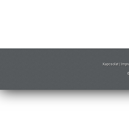
Kapcsolat
|
Imp
©