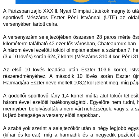
A Párizsban zajló XXXIII. Nyári Olimpiai Játékok megnyitó utá
sportlövő Mészáros Eszter Péni Istvánnal (UTE) az old
versenyében tartott célra.
A versenyszám selejtezőjében összesen 28 páros mérte öss
kilométerre található 43 ezer fős városban, Chateauroux-ban.
A három évvel ezelőtti tokiói olimpián ebben a számban 7. h
(3 x 10 lövés) során 624,7 körrel (Mészáros 310,4 kör, Péni 314,
Az első 10 lövés leadása után Eszter 103,6 körrel, Istv
részeredményéhez. A második 10 lövés során Eszter újra 1
Harmadjára Eszter neve mellett 103,2 kör jelent meg, míg párj
A gödöllői sportlövő lány 1,4 körrel múlta alul tokiói teljes
három évvel ezelőtti hatékonyságától. Egyelőre nem tudni,
mennyiben befolyásolták a nem várt nehézségek, vagyis: a s
is járó betegsége a verseny előtti napokban.
A szabályok szerint a selejtezőkör után a négy legjobb egysé
(kínai és koreai), míg a harmadik és a negyedik pozíciót 