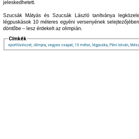
jeleskedhetett.
Szucsák Mátyás és Szucsák László tanítványa legközele
légpuskások 10 méteres egyéni versenyének selejtezőjében 
döntőbe – lesz érdekelt az olimpián.
Címkék
sportlövészet
,
olimpia
,
vegyes csapat
,
10 méter
,
légpuska
,
Péni István
,
Mész