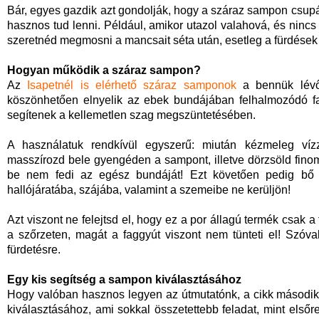
Bár, egyes gazdik azt gondolják, hogy a száraz sampon csup
hasznos tud lenni. Például, amikor utazol valahová, és ninc
szeretnéd megmosni a mancsait séta után, esetleg a fürdések k
Hogyan működik a száraz sampon?
Az
Isapetnél is elérhető száraz samponok
a bennük lévő
köszönhetően elnyelik az ebek bundájában felhalmozódó fag
segítenek a kellemetlen szag megszüntetésében.
A használatuk rendkívül egyszerű: miután kézmeleg víz
masszírozd bele gyengéden a sampont, illetve dörzsöld fin
be nem fedi az egész bundáját! Ezt követően pedig bő ví
hallójáratába, szájába, valamint a szemeibe ne kerüljön!
Azt viszont ne felejtsd el, hogy ez a por állagú termék csak 
a szőrzeten, magát a faggyút viszont nem tünteti el! Szóv
fürdetésre.
Egy kis segítség a sampon kiválasztásához
Hogy valóban hasznos legyen az útmutatónk, a cikk másodi
kiválasztásához, ami sokkal összetettebb feladat, mint els