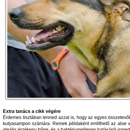
Extra tanács a cikk végére
Érdemes tisztában lenned azzal is, hogy az egyes összetevők 
kutyasampon számára. Remek példaként említhető az aloe ve
ideális érzékeny bőrre, és a baktériumellenes hatásáról ismert