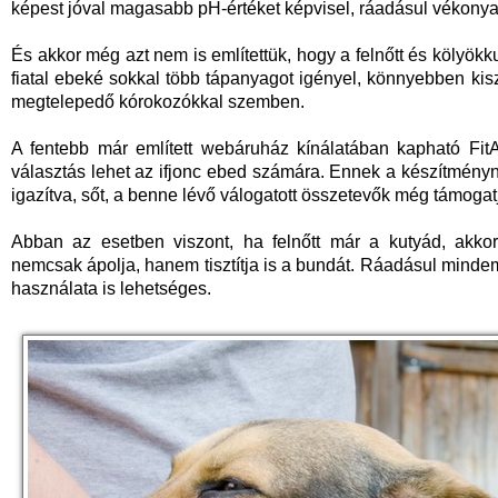
képest jóval magasabb pH-értéket képvisel, ráadásul vékonya
És akkor még azt nem is említettük, hogy a felnőtt és kölyökk
fiatal ebeké sokkal több tápanyagot igényel, könnyebben ki
megtelepedő kórokozókkal szemben.
A fentebb már említett webáruház kínálatában kapható Fit
választás lehet az ifjonc ebed számára. Ennek a készítmén
igazítva, sőt, a benne lévő válogatott összetevők még támogat
Abban az esetben viszont, ha felnőtt már a kutyád, akko
nemcsak ápolja, hanem tisztítja is a bundát. Ráadásul mindeme
használata is lehetséges.