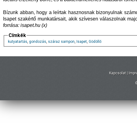
Bízunk abban, hogy a leírtak hasznosnak bizonyulnak szám
Isapet szakértő munkatársait, akik szívesen válaszolnak majd
forrása: isapet.hu (x)
Címkék
kutyatartás
,
gondozás
,
száraz sampon
,
Isapet
,
Gödöllő
Kapcsolat
|
Imp
©