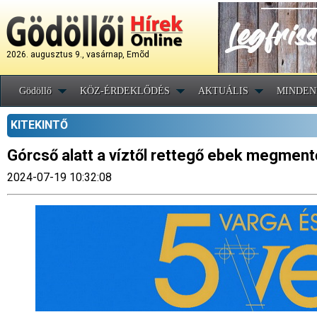
2026. augusztus 9., vasárnap, Emõd
Gödöllő
KÖZ-ÉRDEKLŐDÉS
AKTUÁLIS
MINDEN
KITEKINTŐ
Górcső alatt a víztől rettegő ebek megment
2024-07-19 10:32:08