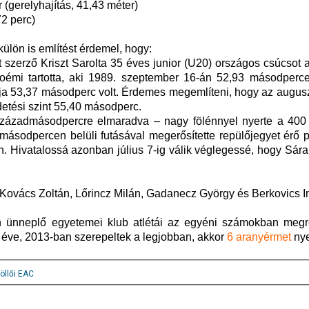
 (gerelyhajítás, 41,43 méter)
2 perc)
ülön is említést érdemel, hogy:
erző Kriszt Sarolta 35 éves junior (U20) országos csúcsot ad
Noémi tartotta, aki 1989. szeptember 16-án 52,93 másodperce
obbja 53,37 másodperc volt. Érdemes megemlíteni, hogy az augus
detési szint 55,40 másodperc.
századmásodpercre elmaradva – nagy fölénnyel nyerte a 400
másodpercen belüli futásával megerősítette repülőjegyet érő p
án. Hivatalossá azonban július 7-ig válik véglegessé, hogy Sára 
 Kovács Zoltán, Lőrincz Milán, Gadanecz György és Berkovics I
én ünneplő egyetemei klub atlétái az egyéni számokban megr
 éve, 2013-ban szerepeltek a legjobban, akkor
6 aranyérmet
nye
llői EAC