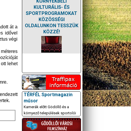
KÖRNYÉKBELI
KULTURÁLIS- ÉS
SPORTPROGRAMOKAT
KÖZÖSSÉGI
OLDALUNKON TESSZÜK
ott át a
KÖZZÉ!
s idővel
ztus végi
 méteres
ozícióját
ott lehet
mre.
TÉRFÉL Sportmagazin
endezett
műsor
rtek.
Kamerák előtt Gödöllő és a
környező települések sportolói