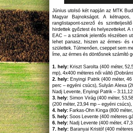
Június utolsó két napján az MTK Bud
Magyar Bajnokságot. A kétnapos, i
ranglistapont-szerző és szinttelje
hirdettek győztest és helyezetteket.
EAC – a számok jelentős részében utá
lehet panasz, hiszen az érmes- és é
születtek. Túlmenően, cseppet sem mel
Íme, az érmes és döntősnek számító g
1. hely:
Kriszt Sarolta (400 méter, 52
mp), 4x400 méteres női váltó (Dobrán
2. hely:
Enyingi Patrik (400 méter, 4
perc – egyéni csúcs), Sulyán Alexa (2
Nadj Levente, Enyingi Patrik – 3:11,12
3. hely:
Simon Virág (400 méter, 53,58 
(200 méter, 23,94 mp – egyéni csúcs)
4. hely:
Farkas-Ohn Kinga (800 méter, 
5. hely:
Soos Levente (400 méteres gá
6. hely:
Nadj Levente (400 méter, 47,31
7. hely:
Baranyai Kristóf (400 métere