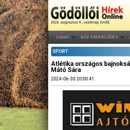
2026. augusztus 9., vasárnap, Emõd
Gödöllő
KÖZ-ÉRDEKLŐDÉS
SPORT
Atlétika országos bajnokság
Mátó Sára
2024-06-30 20:00:41