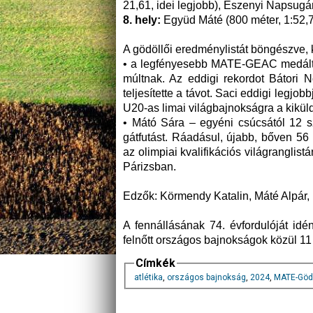
21,61, idei legjobb), Eszenyi Napsugár
8. hely:
Együd Máté (800 méter, 1:52,7
A gödöllői eredménylistát böngészve, k
• a legfényesebb MATE-GEAC medált sz
múltnak. Az eddigi rekordot Bátori 
teljesítette a távot. Saci eddigi legj
U20-as limai világbajnokságra a kikül
• Mátó Sára – egyéni csúcsától 12 
gátfutást. Ráadásul, újabb, bőven 56 
az olimpiai kvalifikációs világranglist
Párizsban.
Edzők: Körmendy Katalin, Máté Alpár,
A fennállásának 74. évfordulóját id
felnőtt országos bajnokságok közül 11
Címkék
atlétika
,
országos bajnokság
,
2024
,
MATE-Gödö