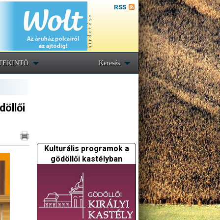
RSS
TEKINTŐ
Keresés
döllői
Kulturális programok a
gödöllői kastélyban