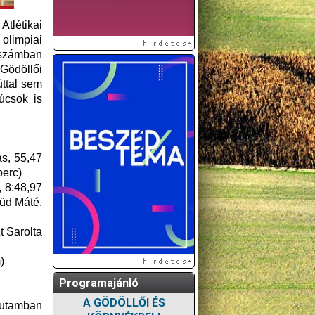
tlétikai
olimpiai
yszámban
-Gödöllői
úttal sem
úcsok is
ás, 55,47
perc)
, 8:48,97
yüd Máté,
t Sarolta
)
Programajánló
A GÖDÖLLŐI ÉS
őfutamban