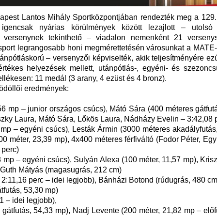
apest Lantos Mihály Sportközpontjában rendezték meg a 129. A
gencsak nyárias körülmények között lezajlott – utolsó 
sítő versenynek tekinthető – viadalon nemenként 21 versen
 A sport legrangosabb honi megmérettetésén városunkat a MATE
npótláskorú – versenyzői képviselték, akik teljesítményére ez
rtékes helyezések mellett, utánpótlás-, egyéni- és szezoncs
lékesen: 11 medál (3 arany, 4 ezüst és 4 bronz).
ödöllői eredmények:
,56 mp – junior országos csúcs), Mátó Sára (400 méteres gátfut
szky Laura, Mátó Sára, Lőkös Laura, Nádházy Evelin – 3:42,08 
6 mp – egyéni csúcs), Lesták Ármin (3000 méteres akadályfutás
00 méter, 23,39 mp), 4x400 méteres férfiváltó (Fodor Péter, Eg
 perc)
mp – egyéni csúcs), Sulyán Alexa (100 méter, 11,57 mp), Krisz
, Guth Mátyás (magasugrás, 212 cm)
2:11,16 perc – idei legjobb), Bánházi Botond (rúdugrás, 480 cm
tfutás, 53,30 mp)
 – idei legjobb),
s gátfutás, 54,33 mp), Nadj Levente (200 méter, 21,82 mp – el