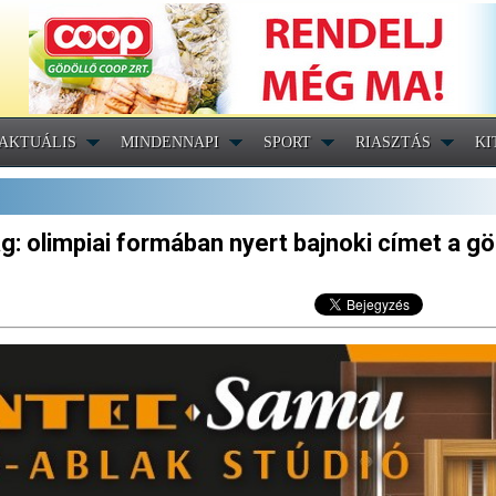
AKTUÁLIS
MINDENNAPI
SPORT
RIASZTÁS
KI
: olimpiai formában nyert bajnoki címet a gö