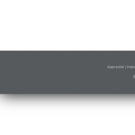
Kapcsolat
|
Imp
©