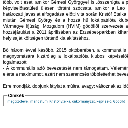
több, volt eset, amikor Gémesi Györggyel is „összerúgta a p
képviselőtestületi ülésen történt szócsata, amikor a Leo 
határozati javaslat elfogadása előtti vita során Kristóf Etelk
miután Gémesi György és a hozzá hű lokálpatrióta klu
Vármegye Ifjúsági Mozgalom (HVIM) gödöllői szervezete az
hozzájárulást a 2011 áprilisában az Erzsébet-parkban kiha
hely saját költségen történő kialakításához.
Bő három évvel később, 2015 októberében, a kommunális 
megnyomására kizárólag a lokálpatrióta klubos képviselők
fogalmazott:
- A kommunális adó bevezetését nem támogattam. Vélemény
elérte a maximumot, ezért nem szerencsés többletterhet bevez
Erre mondják, dobjunk fátylat a múltra, avagy: változnak az i
Címkék
megbízólevél
,
mandátum
,
Kristóf Etelka
,
önkormányzat
,
képviselő
,
Gödöllő