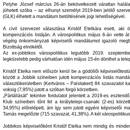
Pelyhe József március 26-án bekövetkezett váratlan halála
jöhetett szóba – az elhunyt személyt 2019-ben jelölő szerv
(GLK) élhetett a mandátum betöltésének jogi lehetőségével.
A civil szervezet választása Kristóf Etelkára esett, aki 
kompenzációs listáján. A várospolitikus május 6-án vette át
végéig önkormányzati képviselői mandátumot igazoló megbíz
Bizottság elnökétől.
Az ex-jobbikos várospolitikus legutóbb 2019. szeptember
legközelebb pedig várhatóan idén május 15-én dönthet a telep
Kristóf Etelka nem először kerül be a gödöllői képviselőtes
között a Jobbik színeiben jutott kompenzációs listás mand
választókerületben (Kertváros – Palotakert) 84 szavazatot 
voksig (7,95%) jutott a szóban forgó körzetben.
„Pártállását” tekintve fordulatot jelentett a 2019-es esztend
Klub színeiben tűnt fel a királytelepi-csanaki (2-es) körz
34,95%) előrelépett, ám így sem jutott egyéni képviselői 
Tamás megelőzte (715 szavazat, 41,38%). A két várospolitikus
Jobbikos képviselőként Kristóf Etelka nem mindig és mindenb