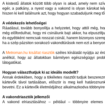
A kistestű állatok között több olyan is akad, amely nem sz
egér, a patkány, a nyest vagy a vakond is olyan károkat ké
hiszen ki kell találnunk azt, hogy hogyan szabaduljunk meg tő
A védekezés lehetőségei
Ráadásul, tovább bonyolítja a helyzetet, hogy attól még, h
még előfordulhat, hogy mi csinálunk bajt akkor, ha elpusztítju
és egyébként nemcsak rosszat csinál, hanem bizonyos szempo
ha a szép pázsiton sorakozó vakondtúrások nem ezt a benyom
A
Metroman.hu kisállat riasztók
széles kínálatát nyújtja az 
anélkül, hogy az állatokban bármilyen egészségügyi probl
látogatókat.
Hogyan választhatjuk ki az ideális modellt?
Annak érdekében, hogy a tökéletes riasztót tudjuk beszerez
kártevők távol tartásában, először is meg kell határoznu
bevetni. Ez a kártevők életmódjához alkalmazkodva többnyire
A vakondriasztók jellemzői
A vakond elriasztásához – például – többnyire elemes 