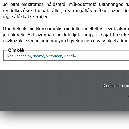
Jó ötlet elektromos hálózatról működtethető ultrahangos r
rendelkezésre tudnak állni, és megállás nélkül azon d
rágcsálókkal szemben.
Dönthetünk multifunkcionális modellek mellett is, ezek aká
jelentenek. Azt azonban ne feledjük, hogy a saját házi k
eszközök, ezért mindig nagyon figyelmesen olvassuk el a te
Címkék
kert
,
rágcsálók
,
riasztó
,
Metroman
,
Gödöllő
Kapcsolat
|
Imp
©