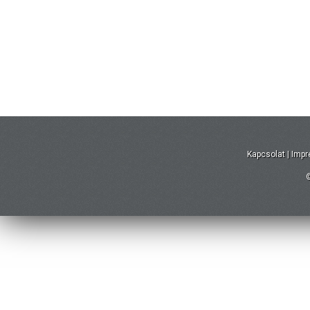
Kapcsolat
|
Imp
©