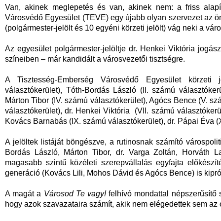
Van, akinek meglepetés és van, akinek nem: a friss alapí
Városvédő Egyesület (TEVE) egy újabb olyan szervezet az ön
(polgármester-jelölt és 10 egyéni körzeti jelölt) vág neki a vá
Az egyesület polgármester-jelöltje dr. Henkei Viktória jogás
színeiben – már kandidált a városvezetői tisztségre.
A Tisztesség-Emberség Városvédő Egyesület körzeti je
választókerület), Tóth-Bordás László (II. számú választókerü
Márton Tibor (IV. számú választókerület), Agócs Bence (V. szá
választókerület), dr. Henkei Viktória (VII. számú választókerü
Kovács Barnabás (IX. számú választókerület), dr. Pápai Éva (
A jelöltek listáját böngészve, a rutinosnak számító várospolit
Bordás László, Márton Tibor, dr. Varga Zoltán, Horváth L
magasabb szintű közéleti szerepvállalás egyfajta előkészíté
generáció (Kovács Lili, Mohos Dávid és Agócs Bence) is kipr
A magát a
Városod Te vagy!
felhívó mondattal népszerűsítő 
hogy azok szavazataira számít, akik nem elégedettek sem az o