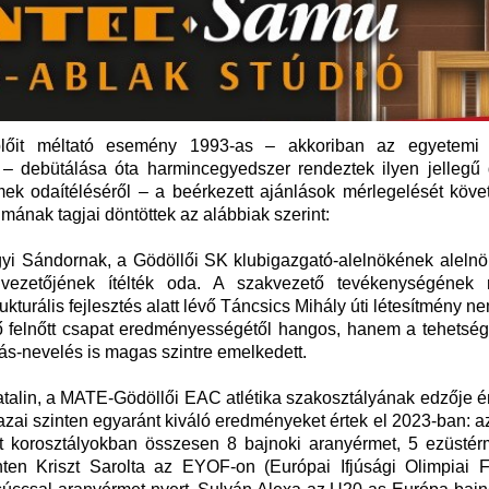
eplőit méltató esemény 1993-as – akkoriban az egyetemi
 – debütálása óta harmincegyedszer rendeztek ilyen jellegű d
mek odaítéléséről – a beérkezett ajánlások mérlegelését köve
mának tagjai döntöttek az alábbiak szerint:
i Sándornak, a Gödöllői SK klubigazgató-alelnökének alelnö
 vezetőjének ítélték oda. A szakvezető tevékenységének
kturális fejlesztés alatt lévő Táncsics Mihály úti létesítmény n
lő felnőtt csapat eredményességétől hangos, hanem a tehetség
ás-nevelés is magas szintre emelkedett.
talin, a MATE-Gödöllői EAC atlétika szakosztályának edzője 
hazai szinten egyaránt kiváló eredményeket értek el 2023-ban: 
őtt korosztályokban összesen 8 bajnoki aranyérmet, 5 ezüstér
ten Kriszt Sarolta az EYOF-on (Európai Ifjúsági Olimpiai Fe