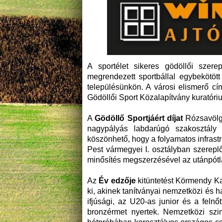
A sportélet sikeres gödöllői szer
megrendezett sportbállal egybekötött
településünkön. A városi elismerő cí
Gödöllői Sport Közalapítvány kuratóriu
A
Gödöllő Sportjáért díjat
Rózsavölgy
nagypályás labdarúgó szakosztály
köszönhető, hogy a folyamatos infrastru
Pest vármegyei I. osztályban szerep
minősítés megszerzésével az utánpótl
Az
Év edzője
kitüntetést Körmendy Ka
ki, akinek tanítványai nemzetközi és 
ifjúsági, az U20-as junior és a feln
bronzérmet nyertek. Nemzetközi szin