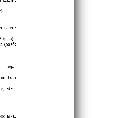
 Eszter,
t)
rt sikere
igitta)
ta (edző:
, Havjár
ám, Tóth
e, edző:
Boglárka,