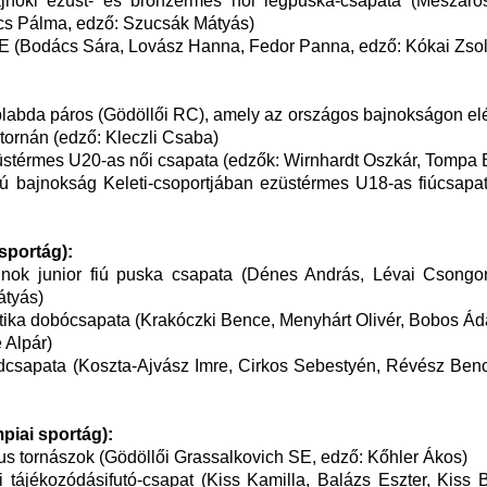
noki ezüst- és bronzérmes női légpuska-csapata (Mészáros
cs Pálma, edző: Szucsák Mátyás)
E (Bodács Sára, Lovász Hanna, Fedor Panna, edző: Kókai Zsol
öplabda páros (Gödöllői RC), amely az országos bajnokságon elé
tornán (edző: Kleczli Csaba)
stérmes U20-as női csapata (edzők: Wirnhardt Oszkár, Tompa Br
lyú bajnokság Keleti-csoportjában ezüstérmes U18-as fiúcsapa
sportág):
ok junior fiú puska csapata (Dénes András, Lévai Csongor
átyás)
tika dobócsapata (Krakóczki Bence, Menyhárt Olivér, Bobos Ád
 Alpár)
rdcsapata (Koszta-Ajvász Imre, Cirkos Sebestyén, Révész Benc
piai sportág):
us tornászok (Gödöllői Grassalkovich SE, edző: Kőhler Ákos)
 tájékozódásifutó-csapat (Kiss Kamilla, Balázs Eszter, Kiss 