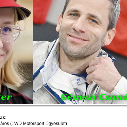
gak:
kpáros (1WD Motorsport Egyesület)