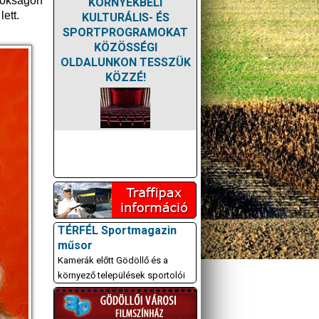
nokságon
KÖRNYÉKBELI
ett.
KULTURÁLIS- ÉS
SPORTPROGRAMOKAT
KÖZÖSSÉGI
OLDALUNKON TESSZÜK
KÖZZÉ!
TÉRFÉL Sportmagazin
műsor
Kamerák előtt Gödöllő és a
környező települések sportolói