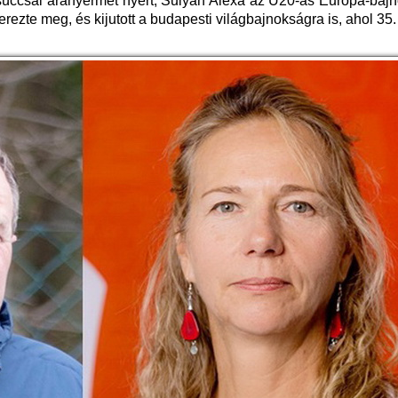
súccsal aranyérmet nyert, Sulyán Alexa az U20-as Európa-baj
rezte meg, és kijutott a budapesti világbajnokságra is, ahol 35. l