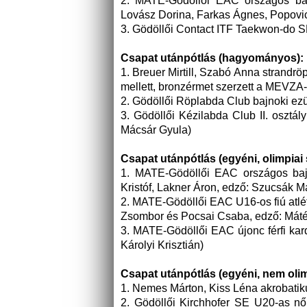
2. MATE-Gödöllői EAC országos baj
Lovász Dorina, Farkas Ágnes, Popovi
3. Gödöllői Contact ITF Taekwon-do S
Csapat utánpótlás (hagyományos):
1. Breuer Mirtill, Szabó Anna strandr
mellett, bronzérmet szerzett a MEVZA-
2. Gödöllői Röplabda Club bajnoki ezü
3. Gödöllői Kézilabda Club II. osztá
Mácsár Gyula)
Csapat utánpótlás (egyéni, olimpiai 
1. MATE-Gödöllői EAC országos bajn
Kristóf, Lakner Áron, edző: Szucsák M
2. MATE-Gödöllői EAC U16-os fiú atlé
Zsombor és Pocsai Csaba, edző: Máté
3. MATE-Gödöllői EAC újonc férfi ka
Károlyi Krisztián)
Csapat utánpótlás (egyéni, nem olim
1. Nemes Márton, Kiss Léna akrobatik
2. Gödöllői Kirchhofer SE U20-as női