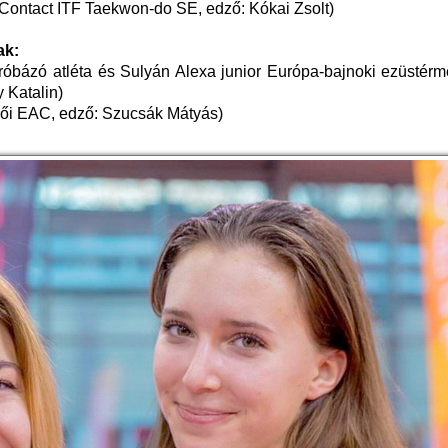
Contact ITF Taekwon-do SE, edző: Kókai Zsolt)
ak:
róbázó atléta és Sulyán Alexa junior Európa-bajnoki ezüstérm
 Katalin)
llői EAC, edző: Szucsák Mátyás)