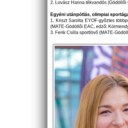
2. Lovász Hanna tékvandós (Gödöllői 
Egyéni utánpótlás, olimpiai sportág
1. Kriszt Sarolta EYOF-győztes többp
(MATE-Gödöllői EAC, edző: Körmendy
3. Ferik Csilla sportlövő (MATE-Gödö