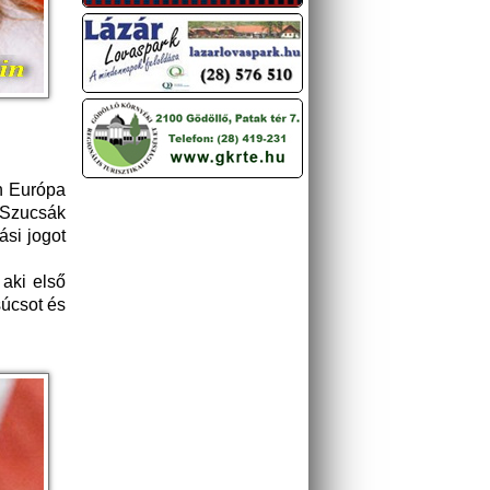
n Európa
 Szucsák
ási jogot
aki első
súcsot és