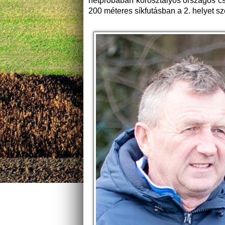
hétpróbában korosztályos országos c
200 méteres síkfutásban a 2. helyet sze