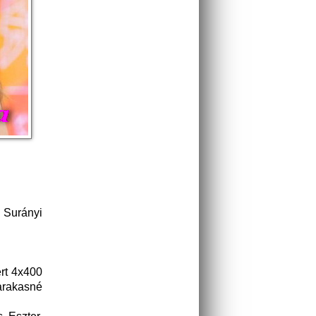
 Surányi
rt 4x400
arakasné