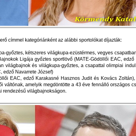
erő címmel kategóriánként az alábbi sportolókat díjazták:
upa-győztes, kétszeres világkupa-ezüstérmes, vegyes csapatba
Bajnokok Ligája győztes sportlövő (MATE-Gödöllői EAC, edző
világbajnok és világkupa-győztes, a csapattal olimpiai indul
, edző Navarrete József)
llői EAC, edző Karakasné Hasznos Judit és Kovács Zoltán), 
i váltónak, amelyik megdöntötte a 43 éve fennálló országos c
ai rendezésű világbajnokságon.