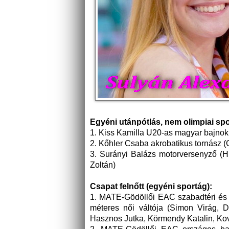
Egyéni utánpótlás, nem olimpiai sp
1. Kiss Kamilla U20-as magyar bajnok 
2. Kőhler Csaba akrobatikus tornász 
3. Surányi Balázs motorversenyző (
Zoltán)
Csapat felnőtt (egyéni sportág):
1. MATE-Gödöllői EAC szabadtéri és f
méteres női váltója (Simon Virág, 
Hasznos Jutka, Körmendy Katalin, Kov