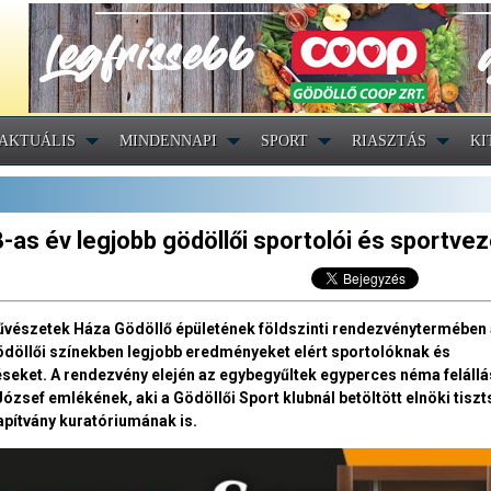
AKTUÁLIS
MINDENNAPI
SPORT
RIASZTÁS
KI
-as év legjobb gödöllői sportolói és sportvez
 Művészetek Háza Gödöllő épületének földszinti rendezvénytermében
gödöllői színekben legjobb eredményeket elért sportolóknak és
éseket. A rendezvény elején az egybegyűltek egyperces néma felállá
ózsef emlékének, aki a Gödöllői Sport klubnál betöltött elnöki tisz
lapítvány kuratóriumának is.