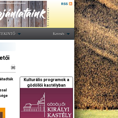
RSS
TEKINTŐ
Keresés
etői
 átadták
Kulturális programok a
gödöllői kastélyban
ssal
tsége