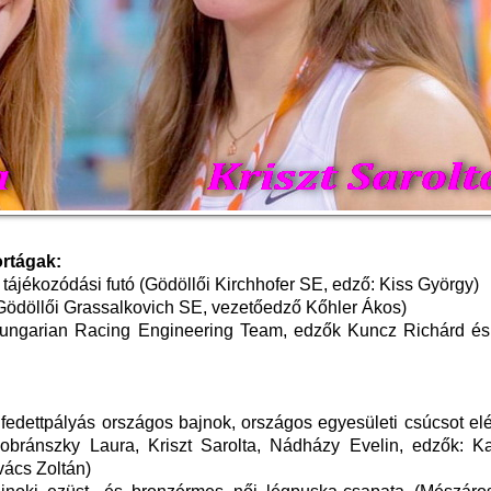
ortágak:
tájékozódási futó (Gödöllői Kirchhofer SE, edző: Kiss György)
(Gödöllői Grassalkovich SE, vezetőedző Kőhler Ákos)
Hungarian Racing Engineering Team, edzők Kuncz Richárd és
edettpályás országos bajnok, országos egyesületi csúcsot elé
Dobránszky Laura, Kriszt Sarolta, Nádházy Evelin, edzők: K
ács Zoltán)