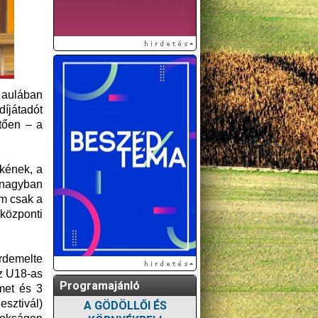
 aulában
íjátadót
tően – a
kének, a
 nagyban
em csak a
központi
érdemelte
az U18-as
Programajánló
met és 3
sztivál)
A GÖDÖLLŐI ÉS