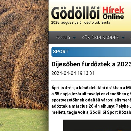
2026. augusztus 6., csütörtök, Berta
Gödöllő
KÖZ-ÉRDEKLŐDÉS
SPORT
Díjesőben fürdőztek a 2023
2024-04-04 19:13:31
Április 4-én, a késő délutáni órákban a
a 95 napja lezárult tavalyi esztendőben 
sportvezetőknek odaítélt városi elismer
adóztak a március 26-án elhunyt Pelyhe J
mellett, tagja volt a Gödöllői Sport Köza