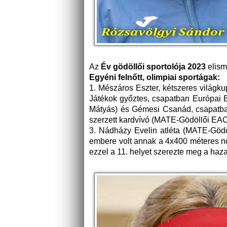
Az
Év gödöllői sportolója 2023
elism
Egyéni felnőtt, olimpiai sportágak:
1. Mészáros Eszter, kétszeres világk
Játékok győztes, csapatban Európai 
Mátyás) és Gémesi Csanád, csapatban 
szerzett kardvívó (MATE-Gödöllői EAC
3. Nádházy Evelin atléta (MATE-Gödö
embere volt annak a 4x400 méteres nő
ezzel a 11. helyet szerezte meg a haz