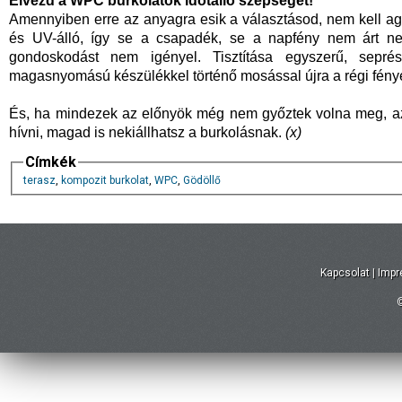
Élvezd a WPC burkolatok időtálló szépségét!
Amennyiben erre az anyagra esik a választásod, nem kell ag
és UV-álló, így se a csapadék, se a napfény nem árt neki
gondoskodást nem igényel. Tisztítása egyszerű, sepr
magasnyomású készülékkel történő mosással újra a régi fény
És, ha mindezek az előnyök még nem győztek volna meg, az
hívni, magad is nekiállhatsz a burkolásnak.
(x)
Címkék
terasz
,
kompozit burkolat
,
WPC
,
Gödöllő
Kapcsolat
|
Imp
©