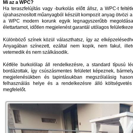
Mi az a WPC?
Ha teraszfelújítás vagy -burkolás előtt állsz, a WPC-t feltét
újrahasznosított műanyagból készült kompozit anyag ötvözi 
a WPC modern korunk egyik legnagyszerűbb megoldása, 
élettartamot, időtlen megjelenést garantál utólagos felületkeze
Különböző színek közül választhatsz, így az elképzelésedh
Anyagában színezett, ezáltal nem kopik, nem fakul, illet
vetemedik és nem szálkásodik.
Kétféle burkolólap áll rendelkezésre, a standard típusú l
bordázottak, így csúszásmentes felületet képeznek, bármely
megjelenésükben és tapintásukban megszólalásig hasonlí
felhasználás helye és a rendelkezésre álló költségveté
megfelelőt.