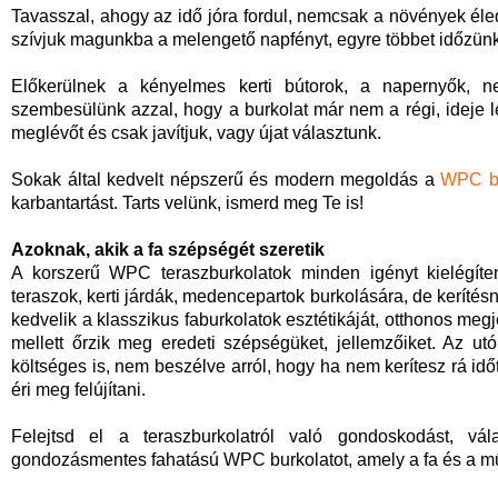
Tavasszal, ahogy az idő jóra fordul, nemcsak a növények éled
szívjuk magunkba a melengető napfényt, egyre többet időzünk
Előkerülnek a kényelmes kerti bútorok, a napernyők, ne
szembesülünk azzal, hogy a burkolat már nem a régi, ideje len
meglévőt és csak javítjuk, vagy újat választunk.
Sokak által kedvelt népszerű és modern megoldás a
WPC bu
karbantartást. Tarts velünk, ismerd meg Te is!
Azoknak, akik a fa szépségét szeretik
A korszerű WPC teraszburkolatok minden igényt kielégíte
teraszok, kerti járdák, medencepartok burkolására, de keríté
kedvelik a klasszikus faburkolatok esztétikáját, otthonos me
mellett őrzik meg eredeti szépségüket, jellemzőiket. Az 
költséges is, nem beszélve arról, hogy ha nem kerítesz rá idő
éri meg felújítani.
Felejtsd el a teraszburkolatról való gondoskodást, vá
gondozásmentes fahatású WPC burkolatot, amely a fa és a műa