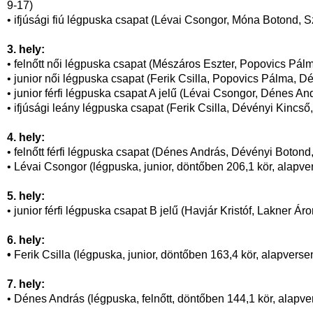
9-17)
• ifjúsági fiú légpuska csapat (Lévai Csongor, Móna Botond, S
3. hely:
• felnőtt női légpuska csapat (Mészáros Eszter, Popovics Pál
• junior női légpuska csapat (Ferik Csilla, Popovics Pálma, D
• junior férfi légpuska csapat A jelű (Lévai Csongor, Dénes A
• ifjúsági leány légpuska csapat (Ferik Csilla, Dévényi Kincs
4. hely:
• felnőtt férfi légpuska csapat (Dénes András, Dévényi Botond,
• Lévai Csongor (légpuska, junior, döntőben 206,1 kör, alapv
5. hely:
• junior férfi légpuska csapat B jelű (Havjár Kristóf, Lakner Ár
6. hely:
•
Ferik Csilla (légpuska, junior, döntőben 163,4 kör, alapvers
7. hely:
• Dénes András (légpuska, felnőtt, döntőben 144,1 kör, alapv