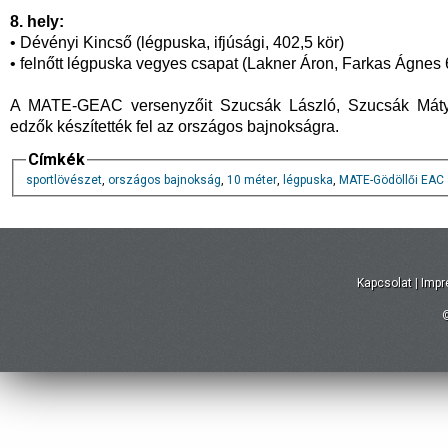
8. hely:
• Dévényi Kincső (légpuska, ifjúsági, 402,5 kör)
• felnőtt légpuska vegyes csapat (Lakner Áron, Farkas Ágnes 
A MATE-GEAC versenyzőit Szucsák László, Szucsák Máty
edzők készítették fel az országos bajnokságra.
Címkék
sportlövészet
,
országos bajnokság
,
10 méter
,
légpuska
,
MATE-Gödöllői EAC
Kapcsolat
|
Imp
©