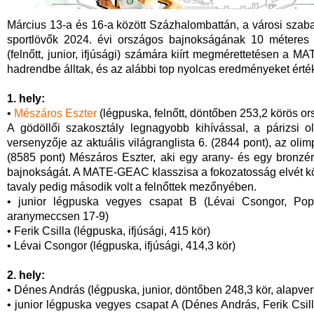
Március 13-a és 16-a között Százhalombattán, a városi sza
sportlövők 2024. évi országos bajnokságának 10 méteres 
(felnőtt, junior, ifjúsági) számára kiírt megmérettetésen a 
hadrendbe álltak, és az alábbi top nyolcas eredményeket érték
1. hely:
•
Mészáros Eszter
(légpuska, felnőtt, döntőben 253,2 körös o
A gödöllői szakosztály legnagyobb kihívással, a párizsi o
versenyzője az aktuális világranglista 6. (2844 pont), az olim
(8585 pont) Mészáros Eszter, aki egy arany- és egy bronzé
bajnokságát. A MATE-GEAC klasszisa a fokozatosság elvét köve
tavaly pedig második volt a felnőttek mezőnyében.
• junior légpuska vegyes csapat B (Lévai Csongor, Pop
aranymeccsen 17-9)
• Ferik Csilla (légpuska, ifjúsági, 415 kör)
• Lévai Csongor (légpuska, ifjúsági, 414,3 kör)
2. hely:
• Dénes András (légpuska, junior, döntőben 248,3 kör, alapve
• junior légpuska vegyes csapat A (Dénes András, Ferik Csil