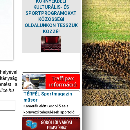
KÖRNYÉKBELI
KULTURÁLIS- ÉS
SPORTPROGRAMOKAT
KÖZÖSSÉGI
OLDALUNKON TESSZÜK
KÖZZÉ!
 helyével
itányság
entést a
lice.hu
TÉRFÉL Sportmagazin
műsor
Kamerák előtt Gödöllő és a
környező települések sportolói