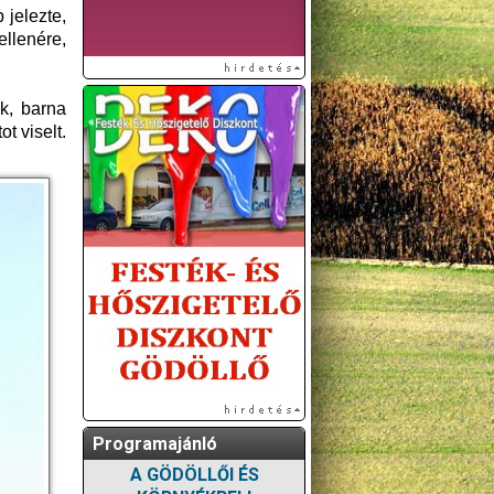
jelezte,
llenére,
k, barna
t viselt.
Programajánló
A GÖDÖLLŐI ÉS