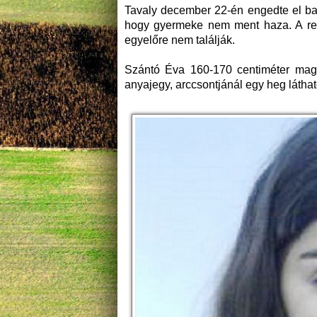
Tavaly december 22-én engedte el bar
hogy gyermeke nem ment haza. A ren
egyelőre nem találják.
Szántó Éva 160-170 centiméter maga
anyajegy, arccsontjánál egy heg láthat