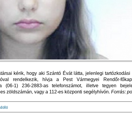
sai kérik, hogy aki Szántó Évát látta, jelenlegi tartózkodási
ióval rendelkezik, hívja a Pest Vármegyei Rendőr-főkap
 a (06-1) 236-2883-as telefonszámot, illetve tegyen bejel
nes zöldszámán, vagy a 112-es központi segélyhívón.
Forrás: po
döllő