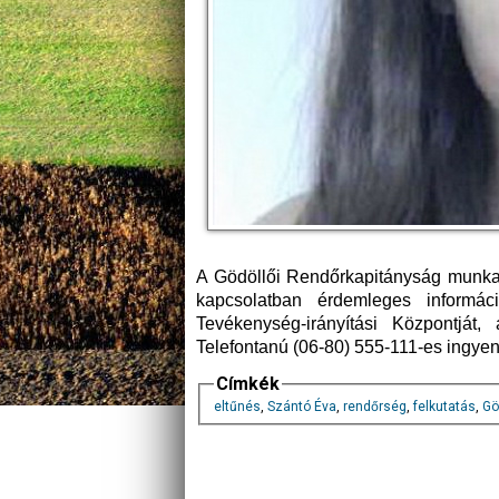
A Gödöllői Rendőrkapitányság munkatár
kapcsolatban érdemleges informác
Tevékenység-irányítási Központját,
Telefontanú (06-80) 555-111-es ingye
Címkék
eltűnés
,
Szántó Éva
,
rendőrség
,
felkutatás
,
Gö