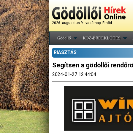
2026. augusztus 9., vasárnap, Emõd
Gödöllő
KÖZ-ÉRDEKLŐDÉS
RIASZTÁS
Segítsen a gödöllői rendőr
2024-01-27 12:44:04