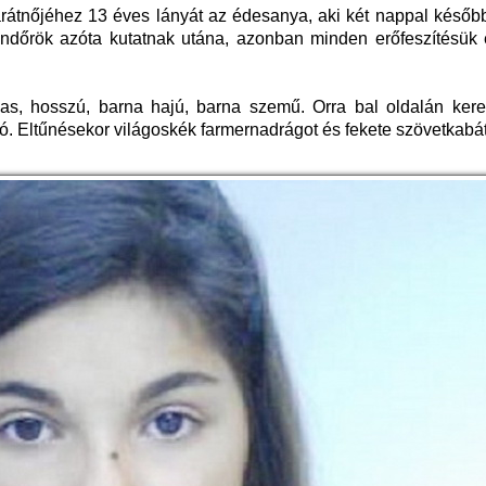
átnőjéhez 13 éves lányát az édesanya, aki két nappal később 
dőrök azóta kutatnak utána, azonban minden erőfeszítésük e
s, hosszú, barna hajú, barna szemű. Orra bal oldalán kere
ó. Eltűnésekor világoskék farmernadrágot és fekete szövetkabáto