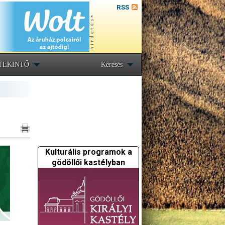
RSS
TEKINTŐ
Keresés
Kulturális programok a
gödöllői kastélyban