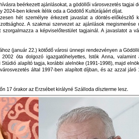
hívásra beérkezett ajánlásokat, a gödöllői városvezetés tagjai
y 2024-ben kiknek ítélik oda a Gödöllő Kultúrájáért díjat.
zesen hét személyre érkezett javaslat a döntés-előkészítő ku
bizottsághoz. A szakmai szervezet az ajánlások megismerése 
 szorgalmazza a képviselőtestület tagjainál. A javaslatot a v
hoz (január 22.) kötődő városi ünnepi rendezvényen a Gödöllő
, 2002 óta dolgozó igazgatóhelyettes, Istók Anna, valamint
 Stúdió alapító tagja, korábbi alelnöke (1991-1998), majd elnö
 városvezetés által 1997-ben alapított díjban, és az azzal járó
főn 17 órakor az Erzsébet királyné Szálloda díszterme lesz.