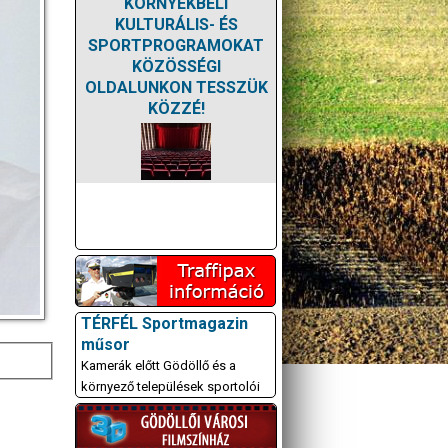
KÖRNYÉKBELI
KULTURÁLIS- ÉS
SPORTPROGRAMOKAT
KÖZÖSSÉGI
OLDALUNKON TESSZÜK
KÖZZÉ!
TÉRFÉL Sportmagazin
műsor
Kamerák előtt Gödöllő és a
környező települések sportolói