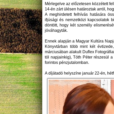
Mérlegelve az előzetesen közzétett fel
14-én zárt ülésen határoztak arról, hog
A meghirdetett felhívás hatására öss
ifjúsági és nemzetközi kapcsolatok 
döntött, hogy két személy elismerését
jóváhagyták.
Ennek alapján a Magyar Kultúra Napjá
Könyvtárban több mint két évtizede
márciusában alakult Duflex Fotográfiai
tól napjainkig), Tóth Péter részesül a
forintos pénzjutalomban.
A díjátadó helyszíne január 22-én, hét