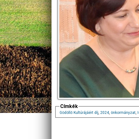
Címkék
Gödöllő Kultúrájáért díj
,
2024
,
önkormányzat
,