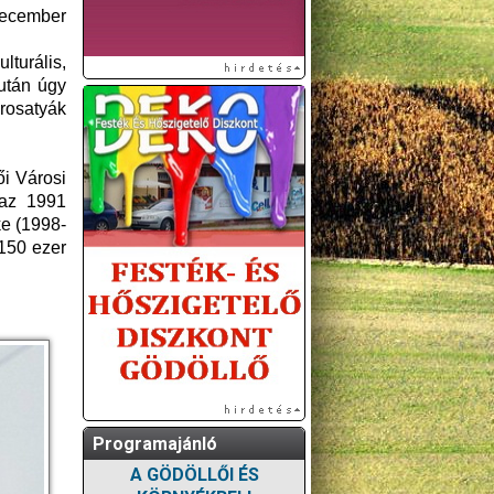
 december
lturális,
után úgy
árosatyák
i Városi
 az 1991
ke (1998-
 150 ezer
Programajánló
A GÖDÖLLŐI ÉS