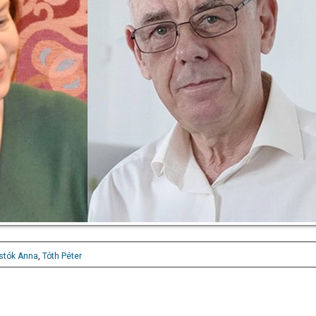
Istók Anna
,
Tóth Péter