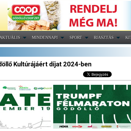
AKTUÁLIS
MINDENNAPI
SPORT
RIASZTÁS
KI
öllő Kultúrájáért díjat 2024-ben