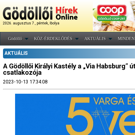
2026. augusztus 7., péntek, Ibolya
Gödöllő
KÖZ-ÉRDEKLŐDÉS
AKTUÁLIS
MINDEN
AKTUÁLIS
A Gödöllői Királyi Kastély a „Via Habsburg” 
csatlakozója
2023-10-13 17:34:08