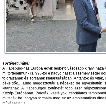
Történeti háttér
A Habsburg-ház Európa egyik legbefolyásosabb királyi háza v
mi történelmünk is. 996-tól e nagydinasztia személyiségei dö
földrajzának és sorsának kialakulásában. Antantok és viták, 
békeidők… Mind megosztották a népeket, de egyesítették is ő
kitartanak. A Habsburgok történetét több ezer négyzetkilo
Közép-Európában. Paloták, kastélyok, csodálatos templom
mutatják be, hogyan formálta meg ez az emblematikus dinas
művészetet is.