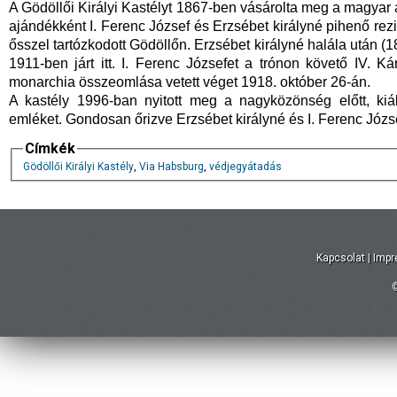
A Gödöllői Királyi Kastélyt 1867-ben vásárolta meg a magyar áll
ajándékként I. Ferenc József és Erzsébet királyné pihenő rezid
ősszel tartózkodott Gödöllőn. Erzsébet királyné halála után (18
1911-ben járt itt. I. Ferenc Józsefet a trónon követő IV. 
monarchia összeomlása vetett véget 1918. október 26-án.
A kastély 1996-ban nyitott meg a nagyközönség előtt, kiáll
emléket. Gondosan őrizve Erzsébet királyné és I. Ferenc Józs
Címkék
Gödöllői Királyi Kastély
,
Via Habsburg
,
védjegyátadás
Kapcsolat
|
Imp
©