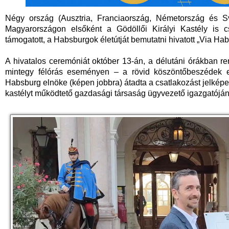
Négy ország (Ausztria, Franciaország, Németország és Sv
Magyarországon elsőként a Gödöllői Királyi Kastély is c
támogatott, a Habsburgok életútját bemutatni hivatott „Via Hab
A hivatalos ceremóniát október 13-án, a délutáni órákban re
mintegy félórás eseményen – a rövid köszöntőbeszédek 
Habsburg elnöke (képen jobbra) átadta a csatlakozást jelképe
kastélyt működtető gazdasági társaság ügyvezető igazgatóján