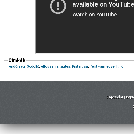
Címkék
rendőrség
,
Gödöllő
,
elfogás
,
rajtaütés
,
Kistarcsa
,
Pest vármegyei RFK
Kapcsolat
|
Imp
©