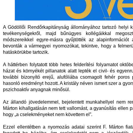
A Gödöllői Rendőrkapitányság állományához tartozó helyi k
tevékenységekről, majd bűnügyes kollégáikkal megoszto
módszereikkel egyre-másra gyűjtötték az alapinformációt 
bevonták a vármegyei nyomozókat, tekintve, hogy a felme
hatáskörükbe tartozik.
A háttérben folytatott több hetes felderítési folyamatot októb
házat és környékét pillanatok alatt lepték el civil- és egyen
további bizonyító erejű, alufóliába csomagolt fehér poros
hasonló eredményt hozott. A kristály néven ismert szer a gyor
pszichoaktív anyagnak minősül.
Az állandó jövedelemmel, bejelentett munkahellyel nem re
Márton kihallgatásán nem tett vallomást, a gyanúsítás ellen pa
hogy „a cselekményeket nem követtem el”.
Ezzel ellentétben a nyomozás adatai szerint F. Márton fiatal