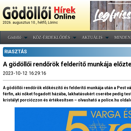
2026. augusztus 10., hétfõ, Lörinc
Gödöllő
KÖZ-ÉRDEKLŐDÉS
AKTUÁLIS
MINDEN
RIASZTÁS
A gödöllői rendőrök felderítő munkája előzt
2023-10-12 16:29:16
A gödöllői rendőrök előkészítő és felderítő munkája után a Pest 
férfin, aki nőket fogadott házába, lakhatásukért cserébe pedig tes
kristályt porciózzon és értékesítsen – olvasható a police.hu oldal