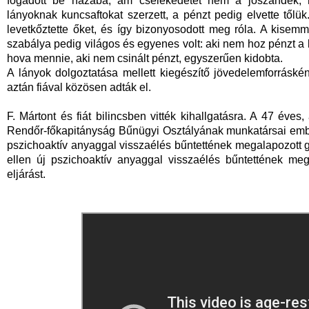
fogadott be házába, ám cselekedetét nem a jószándék, 
lányoknak kuncsaftokat szerzett, a pénzt pedig elvette tőlük.
levetkőztette őket, és így bizonyosodott meg róla. A kisemmi
szabálya pedig világos és egyenes volt: aki nem hoz pénzt a ko
hova mennie, aki nem csinált pénzt, egyszerűen kidobta.
A lányok dolgoztatása mellett kiegészítő jövedelemforrásként
aztán fiával közösen adták el.
F. Mártont és fiát bilincsben vitték kihallgatásra. A 47 éves,
Rendőr-főkapitányság Bűnügyi Osztályának munkatársai emb
pszichoaktív anyaggal visszaélés bűntettének megalapozott 
ellen új pszichoaktív anyaggal visszaélés bűntettének mega
eljárást.