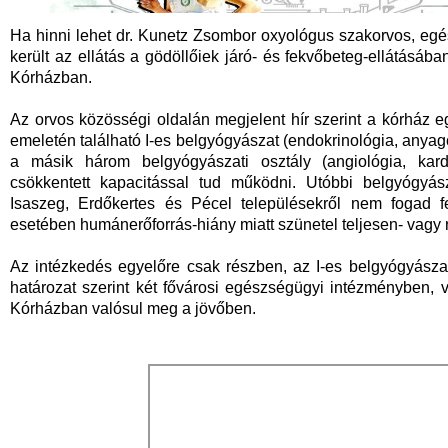
Ha hinni lehet dr. Kunetz Zsombor oxyológus szakorvos, eg
került az ellátás a gödöllőiek járó- és fekvőbeteg-ellátásába
Kórházban.
Az orvos közösségi oldalán megjelent hír szerint a kórház egy
emeletén található I-es belgyógyászat (endokrinológia, anyagcs
a másik három belgyógyászati osztály (angiológia, kard
csökkentett kapacitással tud működni. Utóbbi belgyógyás
Isaszeg, Erdőkertes és Pécel településekről nem fogad f
esetében humánerőforrás-hiány miatt szünetel teljesen- vagy 
Az intézkedés egyelőre csak részben, az I-es belgyógyászat 
határozat szerint két fővárosi egészségügyi intézményben,
Kórházban valósul meg a jövőben.