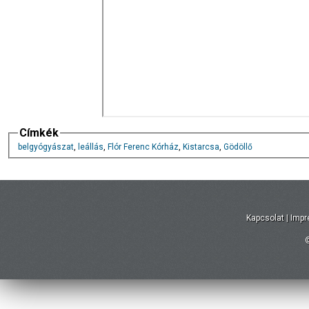
Címkék
belgyógyászat
,
leállás
,
Flór Ferenc Kórház
,
Kistarcsa
,
Gödöllő
Kapcsolat
|
Imp
©