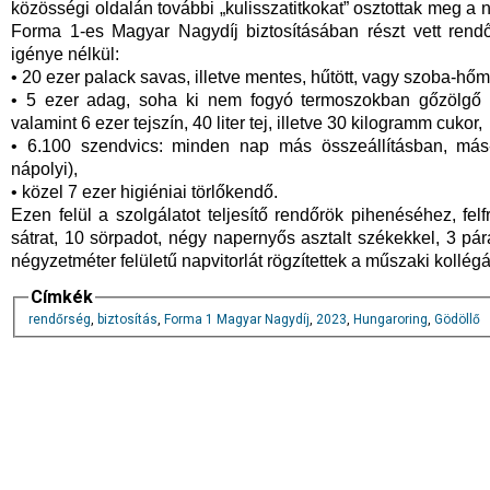
közösségi oldalán további „kulisszatitkokat” osztottak meg a
Forma 1-es Magyar Nagydíj biztosításában részt vett rendő
igénye nélkül:
• 20 ezer palack savas, illetve mentes, hűtött, vagy szoba-hőm
• 5 ezer adag, soha ki nem fogyó termoszokban gőzölgő 
valamint 6 ezer tejszín, 40 liter tej, illetve 30 kilogramm cukor,
• 6.100 szendvics: minden nap más összeállításban, más-
nápolyi),
• közel 7 ezer higiéniai törlőkendő.
Ezen felül a szolgálatot teljesítő rendőrök pihenéséhez, f
sátrat, 10 sörpadot, négy napernyős asztalt székekkel, 3 pára
négyzetméter felületű napvitorlát rögzítettek a műszaki kollégá
Címkék
rendőrség
,
biztosítás
,
Forma 1 Magyar Nagydíj
,
2023
,
Hungaroring
,
Gödöllő