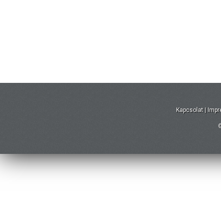
Kapcsolat
|
Imp
©