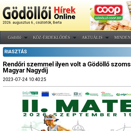
2026. augusztus 6., csütörtök, Berta
Gödöllő
KÖZ-ÉRDEKLŐDÉS
AKTUÁLIS
MINDEN
RIASZTÁS
Rendőri szemmel ilyen volt a Gödöllő szom
Magyar Nagydíj
2023-07-24 10:40:25