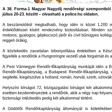
A 38. Forma-1 Magyar Nagydíj rendőrségi szempontból ki
július 20-23. között – olvasható a police.hu oldalon.
A beszámolóból megtudható, hogy idén is közel 1.200 re
érdeklődéssel kísért rendezvény biztosításban. Minden szo
motoros, gyalogos, gépkocsizó járőr és civil bűnügyes kollégá
reggeli órákig.
A közlekedés zavartalan lebonyolítása érdekében a Késze
figyelték a rendőrök a Hungroringre vezető utak forgalmát és a 
A Pest Vármegyei Rendőr-főkapitányság munkáját idén a B
Rendőr-főkapitányság, a Budapesti Rendőr-főkapitányság, 
segítette, kiegészülve a holland, román, horvát, szerb, szlová
Helyszíni bírságot 72, közigazgatási bírságot két alkalommal
esetben kezdeményeztek a rendőrök, akik a négy nap folyamán 1
biztonsági intézkedés pedig két alkalommal történt.
A Gödöllői Rendőrkapitányság állományát is kötelékébe