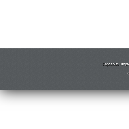
Kapcsolat
|
Imp
©