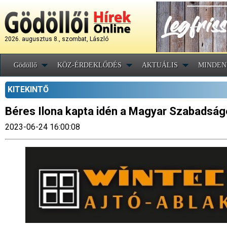
2026. augusztus 8., szombat, László
Gödöllő
KÖZ-ÉRDEKLŐDÉS
AKTUÁLIS
MINDEN
KITEKINTŐ
Béres Ilona kapta idén a Magyar Szabadságé
2023-06-24 16:00:08