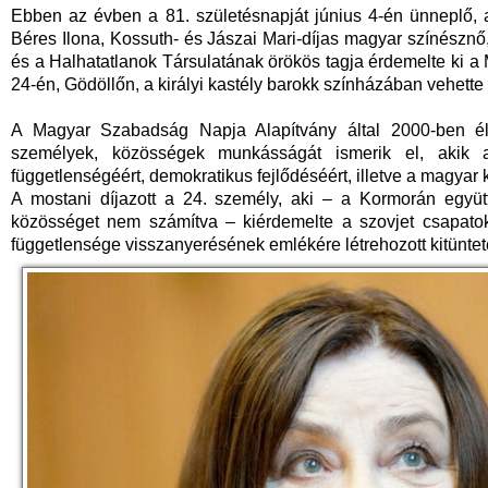
Ebben az évben a 81. születésnapját június 4-én ünneplő,
Béres Ilona, Kossuth- és Jászai Mari-díjas magyar színészn
és a Halhatatlanok Társulatának örökös tagja érdemelte ki a 
24-én, Gödöllőn, a királyi kastély barokk színházában vehette 
A Magyar Szabadság Napja Alapítvány által 2000-ben éle
személyek, közösségek munkásságát ismerik el, akik a
függetlenségéért, demokratikus fejlődéséért, illetve a magyar 
A mostani díjazott a 24. személy, aki – a Kormorán együt
közösséget nem számítva – kiérdemelte a szovjet csapatok
függetlensége visszanyerésének emlékére létrehozott kitüntet