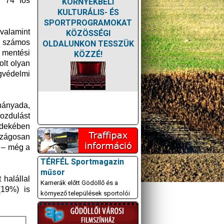
g 74 fős
KÖRNYÉKBELI
KULTURÁLIS- ÉS
SPORTPROGRAMOKAT
valamint
KÖZÖSSÉGI
 számos
OLDALUNKON TESSZÜK
 mentési
KÖZZÉ!
lt olyan
ágvédelmi
hányada,
ozdulást
rdekében
szágosan
 – még a
TÉRFÉL Sportmagazin
műsor
 halállal
Kamerák előtt Gödöllő és a
(19%) is
környező települések sportolói