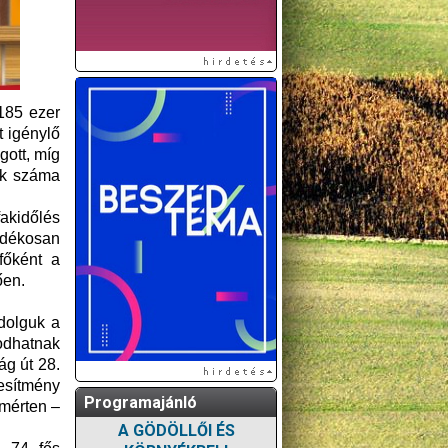
185 ezer
t igénylő
gott, míg
tek száma
fakidőlés
ndékosan
főként a
ően.
dolguk a
odhatnak
ág út 28.
esítmény
Programajánló
 mérten –
A GÖDÖLLŐI ÉS