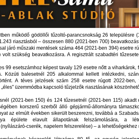
etben működő gödöllői tűzoltó-parancsnokság 26 településre (
– 1.243 riasztásból – összesen 880 (2021-ben 700) beavatkozás
ssal járó műszaki mentések száma 464 (2021-ben 394) esetre rú
 volt szükség beavatkozásra. A regisztrált szabadtéri tűzese
 99 esetszámhoz képest tavaly 129 esetre nőtt a viharkárok, 
s. Közúti balesetnél 205 alkalommal kellett intézkedni, szá
örtént. A téves jelzések szám 258 esetre rúgott 2022-ben, 
éles” üzemmódba kapcsoló tűzjelzők riasztásának köszönhet
snél (2021-ben 150) és 124 tűzesetnél (2021-ben 115) akadt 
bségében korszerű szerből álló gépjármű-állományra támaszk
yat az elmúlt években sikerült beszerezni, továbbá a Szabads
anya épülete elavult állapotának felszámolására, a lét
 (nyílászáró-cserék, napelem felszerelése) – a lehetőségekhez