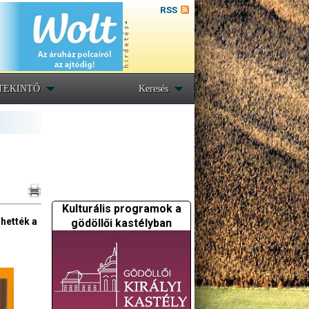
RSS
TEKINTŐ
Keresés
Kulturális programok a
rhették a
gödöllői kastélyban