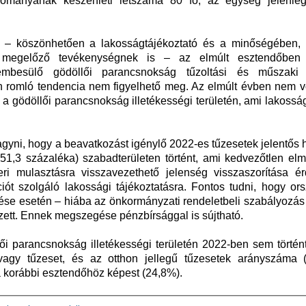
lományának készenléti létszáma 80 fő, az egység jelenle
– köszönhetően a lakosságtájékoztató és a minőségében, 
 megelőző tevékenységnek is – az elmúlt esztendőben
embesülő gödöllői parancsnokság tűzoltási és műszaki
romló tendencia nem figyelhető meg. Az elmúlt évben nem vo
 a gödöllői parancsnokság illetékességi területén, ami lakoss
yni, hogy a beavatkozást igénylő 2022-es tűzesetek jelentős 
51,3 százaléka) szabadterületen történt, ami kedvezőtlen elm
eri mulasztásra visszavezethető jelenség visszaszorítása é
ót szolgáló lakossági tájékoztatásra. Fontos tudni, hogy or
ése esetén – hiába az önkormányzati rendeletbeli szabályozás
zett. Ennek megszegése pénzbírsággal is sújtható.
ői parancsnokság illetékességi területén 2022-ben sem történt
agy tűzeset, és az otthon jellegű tűzesetek arányszáma 
a korábbi esztendőhöz képest (24,8%).