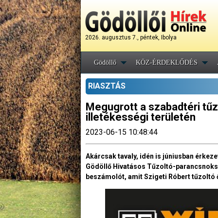
2026. augusztus 7., péntek, Ibolya
Gödöllő
KÖZ-ÉRDEKLŐDÉS
RIASZTÁS
Megugrott a szabadtéri tű
illetékességi területén
2023-06-15 10:48:44
Akárcsak tavaly, idén is júniusban érkeze
Gödöllő Hivatásos Tűzoltó-parancsnoksá
beszámolót, amit Szigeti Róbert tűzoltó 