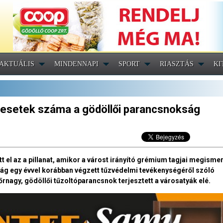
AKTUÁLIS
MINDENNAPI
SPORT
RIASZTÁS
KI
zesetek száma a gödöllői parancsnokság
tt el az a pillanat, amikor a várost irányító grémium tagjai megisme
g egy évvel korábban végzett tűzvédelmi tevékenységéről szóló
őrnagy, gödöllői tűzoltóparancsnok terjesztett a városatyák elé.