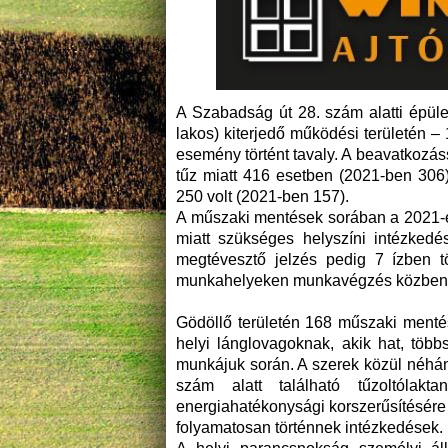
A Szabadság út 28. szám alatti épül
lakos) kiterjedő működési területén 
esemény történt tavaly. A beavatkozá
tűz miatt 416 esetben (2021-ben 306)
250 volt (2021-ben 157).
A műszaki mentések sorában a 2021-es
miatt szükséges helyszíni intézkedé
megtévesztő jelzés pedig 7 ízben t
munkahelyeken munkavégzés közben „
Gödöllő területén 168 műszaki menté
helyi lánglovagoknak, akik hat, töb
munkájuk során. A szerek közül néhán
szám alatt található tűzoltólakt
energiahatékonysági korszerűsítésére
folyamatosan történnek intézkedések.