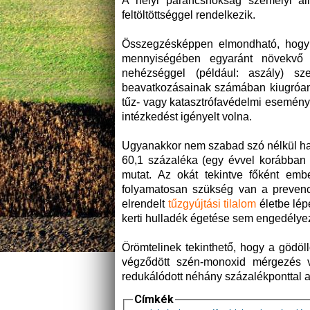
A helyi parancsnokság személyi ál
feltöltöttséggel rendelkezik.
Összegzésképpen elmondható, hogy 
mennyiségében egyaránt növekvő
nehézséggel (például: aszály) sz
beavatkozásainak számában kiugróan 
tűz- vagy katasztrófavédelmi esemény
intézkedést igényelt volna.
Ugyanakkor nem szabad szó nélkül hag
60,1 százaléka (egy évvel korábban 
mutat. Az okát tekintve főként emb
folyamatosan szükség van a prevenci
elrendelt
tűzgyújtási tilalom
életbe lép
kerti hulladék égetése sem engedélye
Örömtelinek tekinthető, hogy a gödöll
végződött szén-monoxid mérgezés v
redukálódott néhány százalékponttal 
Címkék