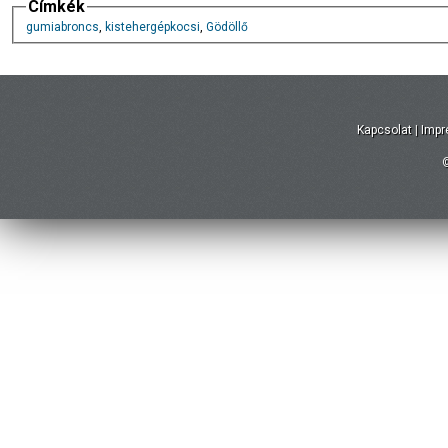
Címkék
gumiabroncs
,
kistehergépkocsi
,
Gödöllő
Kapcsolat
|
Imp
©