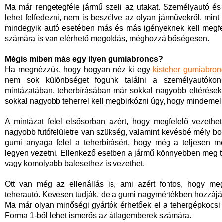
Ma már rengetegféle jármű szeli az utakat. Személyautó és
lehet felfedezni, nem is beszélve az olyan járművekről, mint
mindegyik autó esetében más és más igényeknek kell megfe
számára is van elérhető megoldás, méghozzá bőségesen.
Mégis miben más egy ilyen gumiabroncs?
Ha megnézzük, hogy hogyan néz ki egy
kisteher gumiabron
nem sok különbséget fogunk találni a személyautókon
mintázatában, teherbírásában már sokkal nagyobb eltérések
sokkal nagyobb teherrel kell megbirkózni úgy, hogy mindemell
A mintázat felel elsősorban azért, hogy megfelelő vezeth
nagyobb futófelületre van szükség, valamint kevésbé mély b
gumi anyaga felel a teherbírásért, hogy még a teljesen m
legyen vezetni. Ellenkező esetben a jármű könnyebben meg 
vagy komolyabb balesethez is vezethet.
Ott van még az ellenállás is, ami azért fontos, hogy meg
teherautó. Kevesen tudják, de a gumi nagymértékben hozzáj
Ma már olyan minőségi gyártók érhetőek el a tehergépkocsi g
Forma 1-ből lehet ismerős az átlagemberek számára.