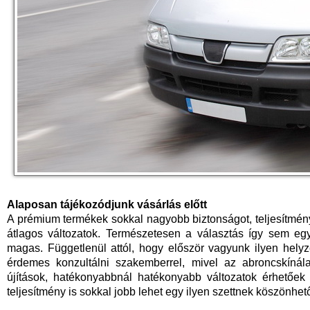
Alaposan tájékozódjunk vásárlás előtt
A prémium termékek sokkal nagyobb biztonságot, teljesítmény
átlagos változatok. Természetesen a választás így sem eg
magas. Függetlenül attól, hogy először vagyunk ilyen helyz
érdemes konzultálni szakemberrel, mivel az abroncskínála
újítások, hatékonyabbnál hatékonyabb változatok érhetőek 
teljesítmény is sokkal jobb lehet egy ilyen szettnek köszönhe