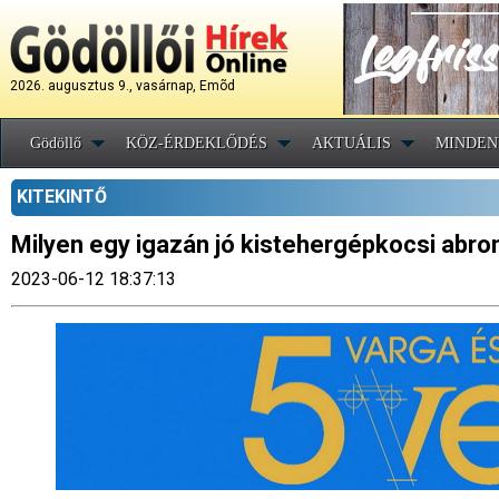
2026. augusztus 9., vasárnap, Emõd
Gödöllő
KÖZ-ÉRDEKLŐDÉS
AKTUÁLIS
MINDEN
KITEKINTŐ
Milyen egy igazán jó kistehergépkocsi abro
2023-06-12 18:37:13