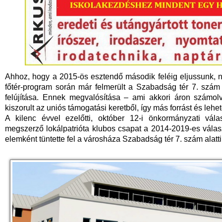
Ahhoz, hogy a 2015-ös esztendő második feléig eljussunk, 
főtér-program során már felmerült a Szabadság tér 7. szám 
felújítása. Ennek megvalósítása – ami akkori áron számolv
kiszorult az uniós támogatási keretből, így más forrást és lehető
A kilenc évvel ezelőtti, október 12-i önkormányzati vá
megszerző lokálpatrióta klubos csapat a 2014-2019-es válas
elemként tüntette fel a városháza Szabadság tér 7. szám alatti 