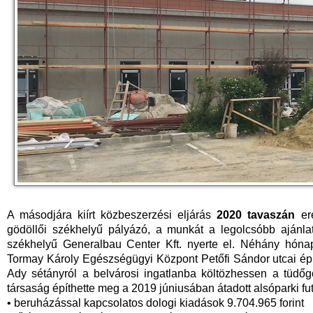
A másodjára kiírt közbeszerzési eljárás
2020 tavaszán
ere
gödöllői székhelyű pályázó, a munkát a legolcsóbb ajánlato
székhelyű Generalbau Center Kft. nyerte el. Néhány hóna
Tormay Károly Egészségügyi Központ Petőfi Sándor utcai ép
Ady sétányról a belvárosi ingatlanba költözhessen a tüdő
társaság építhette meg a 2019 júniusában átadott alsóparki fut
• beruházással kapcsolatos dologi kiadások 9.704.965 forint