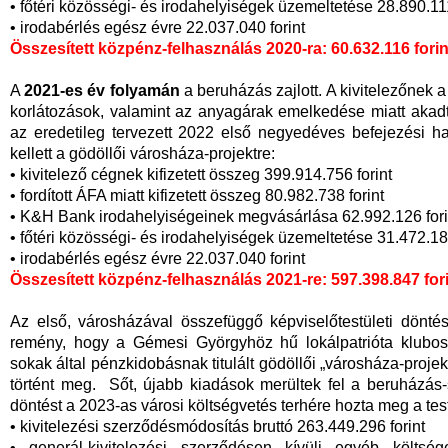
• főtéri közösségi- és irodahelyiségek üzemeltetése 28.890.111
• irodabérlés egész évre 22.037.040 forint
Összesített közpénz-felhasználás 2020-ra: 60.632.116 forin
A
2021-es év folyamán
a beruházás zajlott. A kivitelezőnek
korlátozások, valamint az anyagárak emelkedése miatt akadt
az eredetileg tervezett 2022 első negyedéves befejezési hatá
kellett a gödöllői városháza-projektre:
• kivitelező cégnek kifizetett összeg 399.914.756 forint
• fordított ÁFA miatt kifizetett összeg 80.982.738 forint
• K&H Bank irodahelyiségeinek megvásárlása 62.992.126 fori
• főtéri közösségi- és irodahelyiségek üzemeltetése 31.472.187
• irodabérlés egész évre 22.037.040 forint
Összesített közpénz-felhasználás 2021-re: 597.398.847 for
Az első, városházával összefüggő képviselőtestületi dönté
remény, hogy a Gémesi Györgyhöz hű lokálpatrióta klubos k
sokak által pénzkidobásnak titulált gödöllői „városháza-proj
történt meg. Sőt, újabb kiadások merültek fel a beruházás-
döntést a 2023-as városi költségvetés terhére hozta meg a tes
• kivitelezési szerződésmódosítás bruttó 263.449.296 forint
• generál-kivitelezési szerződésen kívüli egyéb költség