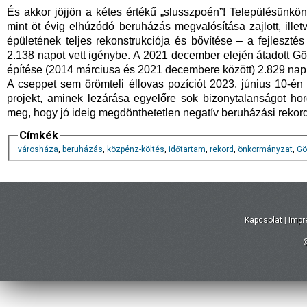
És akkor jöjjön a kétes értékű „slusszpoén”! Településünkö
mint öt évig elhúzódó beruházás megvalósítása zajlott, illet
épületének teljes rekonstrukciója és bővítése – a fejlesztés
2.138 napot vett igénybe. A 2021 december elején átadott G
építése (2014 márciusa és 2021 decembere között) 2.829 napig
A cseppet sem örömteli éllovas pozíciót 2023. június 10-én
projekt, aminek lezárása egyelőre sok bizonytalanságot ho
meg, hogy jó ideig megdönthetetlen negatív beruházási reko
Címkék
városháza
,
beruházás
,
közpénz-költés
,
időtartam
,
rekord
,
önkormányzat
,
Gö
Kapcsolat
|
Imp
©