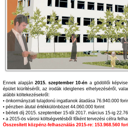
Ennek alapján
2015. szeptember 10-én
a gödöllői képvisel
épület kiürítéséről, az irodák ideiglenes elhelyezéséről, vala
alábbi költekezésekről:
• önkormányzati tulajdonú ingatlanok átadása 76.940.000 fori
• pénzben átutal értékkülönbözet 44.060.000 forint
• bérleti díj 2015. szeptember 15-től 2017. március 15-ig 22.76
• a 2015-ös városi költségvetésből főként tervezési célra felh
Összesített közpénz-felhasználás 2015-re: 153.968.560 for