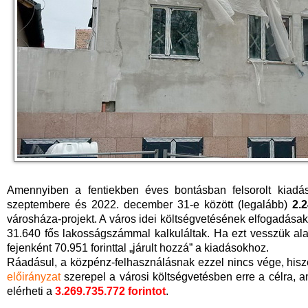
Amennyiben a fentiekben éves bontásban felsorolt kiadás
szeptembere és 2022. december 31-e között (legalább)
2.2
városháza-projekt. A város idei költségvetésének elfogadásako
31.640 fős lakosságszámmal kalkuláltak. Ha ezt vesszük ala
fejenként 70.951 forinttal „járult hozzá” a kiadásokhoz.
Ráadásul, a közpénz-felhasználásnak ezzel nincs vége, his
előirányzat
szerepel a városi költségvetésben erre a célra, am
elérheti a
3.269.735.772 forintot
.