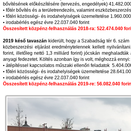
bővítésének előkészítésére (tervezés, engedélyek) 41.482.000 
• főtér bővítés és a területrendezés, valamint eszközbeszerzés
• főtéri közösségi- és irodahelyiségek üzemeltetése 1.960.000 
• irodabérlés egész évre 22.037.040 forint
Összesített közpénz-felhasználás 2018-ra: 522.474.040 for
2019 késő tavaszán
kiderült, hogy a Szabadság tér 6. szám al
közbeszerzési eljárást eredménytelennek kellett nyilvánítani,
forint, illetőleg nettó 1,3 milliárd forint) jócskán meghaladták
anyagi fedezetet. Költés azonban így is volt, méghozzá ennyi:
• átépítéssel kapcsolatos műszaki ellenőri feladatok 5.404.000
• főtéri közösségi- és irodahelyiségek üzemeltetése 28.641.000
• irodabérlés egész évre 22.037.040 forint
Összesített közpénz-felhasználás 2019-re: 56.082.040 forin