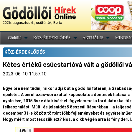
2026. augusztus 6., csütörtök, Berta
Gödöllő
KÖZ-ÉRDEKLŐDÉS
AKTUÁLIS
MINDEN
KÖZ-ÉRDEKLŐDÉS
Kétes értékű csúcstartóvá vált a gödöllői v
2023-06-10 11:57:10
Egyelőre nem tudni, mikor adják át a gödöllői főtéren, a Szabadsá
épületet. A beruházás-sorozattal kapcsolatos döntések hatására 
nyolc éve, 2015 ősze óta kísérheti figyelemmel a fordulatokkal tű
felhasználást. Múlt- és jelenidéző összeállításunkban – a teljess
december 31-e között történt főbb fejleményeket és egyértelműen
Hogy miért most tesszük ezt? Nos, a cikk végén arra is fény derül