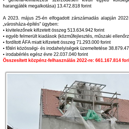
harangjáték megalkotása) 13.472.818 forint
A 2023. május 25-én elfogadott zárszámadás alapján 2022-
„városháza-építés” ügyben:
• kivitelezőnek kifizetett összeg 513.634.942 forint
• egyéb felmerült kiadások (közműfejlesztés, műszaki ellenőrz
• fordított ÁFA miatt kifizetett összeg 71.293.000 forint
• főtéri közösségi- és irodahelyiségek üzemeltetése 38.879.473
• irodabérlés egész évre 22.037.040 forint
Összesített közpénz-felhasználás 2022-re: 661.167.814 for