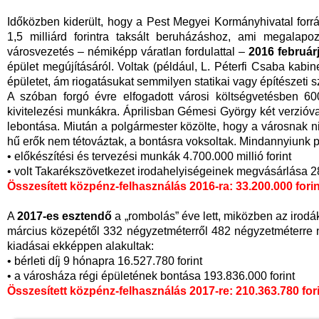
Időközben kiderült, hogy a Pest Megyei Kormányhivatal forr
1,5 milliárd forintra taksált beruházáshoz, ami megalapo
városvezetés – némiképp váratlan fordulattal –
2016 február
épület megújításáról. Voltak (például, L. Péterfi Csaba kabine
épületet, ám riogatásukat semmilyen statikai vagy építészeti
A szóban forgó évre elfogadott városi költségvetésben 600
kivitelezési munkákra. Áprilisban Gémesi György két verzióval á
lebontása. Miután a polgármester közölte, hogy a városnak ninc
hű erők nem tétováztak, a bontásra voksoltak. Mindannyiunk p
• előkészítési és tervezési munkák 4.700.000 millió forint
• volt Takarékszövetkezet irodahelyiségeinek megvásárlása 28
Összesített közpénz-felhasználás 2016-ra: 33.200.000 forin
A
2017-es esztendő
a „rombolás” éve lett, miközben az irodákn
március közepétől 332 négyzetméterről 482 négyzetméterre n
kiadásai ekképpen alakultak:
• bérleti díj 9 hónapra 16.527.780 forint
• a városháza régi épületének bontása 193.836.000 forint
Összesített közpénz-felhasználás 2017-re: 210.363.780 for