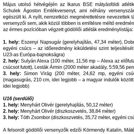
Május utolsó hétvégéjén az Ikarus BSE mátyásföldi atlét
Schulek Ágoston Emlékversenyt, ami néhány versenyszám
egészült ki. A nyílt, nemzetközi megmérettetésre nevezette
versenyzői sem, akik közül többen is említésre méltó eredmén
az érmes pozícióban végzett gödöllői atléták eredménylistája:
1. hely:
Eszenyi Napsugár (gerelyhajítás, 47,34 méter), Dob
egyéni csúcs – az időeredmény kiküldetési szint teljesítését j
U23-as Európa-bajnokságra)
2. hely:
Sulyán Alexa (100 méter, 11,56 mp – Alexa az előfu
csúcsot futott), Lesták Ármin (2000 méter akadály, 5:59,56 per
3. hely:
Simon Virág (200 méter, 24,62 mp, egyéni csúc
(magasugrás, 210 cm, idei legjobb – a magyar indulók között 
idei legjobb)
U16 (serdülő)
1.
hely:
Menyhárt Olivér (gerelyhajítás, 50,12 méter)
2. hely:
Menyhárt Olivér (diszkoszvetés, 38,84 méter)
3. hely:
Tóth Zsombor (diszkoszvetés, 35,72 méter, egyéni cs
A felsorolt gödöllői versenyzők edzői Körmendy Katalin, Mát