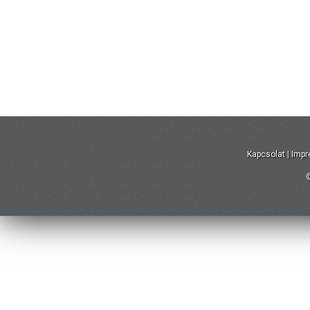
Kapcsolat
|
Imp
©