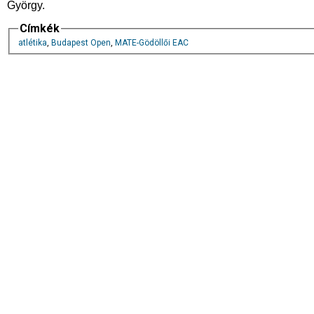
György.
Címkék
atlétika
,
Budapest Open
,
MATE-Gödöllői EAC