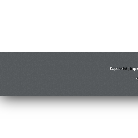
Kapcsolat
|
Imp
©