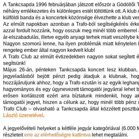
A Tankcsapda 1996 februárjában játszott először a Gödöllői T
néhány emlékezetes és különleges estét töltöttünk ott. A klub 
külföldi banda és a koncertek közönsége élvezhette a klub ve
Az elmúlt napokban azonban a Trafo-ból segítségkérés érkez
azzal fordult hozzánk, hogy osszuk meg minél több emberrel a
ár-elszabadulás, illetve egyéb anyagi terhek miatt veszélybe 
Nagyon szomorú lenne, ha ilyen problémák miatt kénytelen
rengeteg ember által nagyon kedvelt klub!
A Trafo Club az elmúlt évtizedekben nagyon sokat segített és
segítsünk!
Május 26-án, pénteken Tankcsapda koncert lesz klubban, 
jegyeladásból bejött pénzt pedig átadjuk a klubnak, hog
hozzájáruljunk ahhoz, hogy a Trafo ezután is az egyik leghan
hagyományos és egy úgynevezett támogatói jegyárral lehet 
erősen korlátozott ezért arra bíztatunk mindenkit, hogy a
támogatói jegyet, hiszen a célunk az, hogy minél több pén
Trafo Club – olvasható a Tankcsapda által közzétett posztb
László üzenetével
.
A jegyelővételi helyeket a kétféle jegyár kategóriával (6.000 fo
részleteit
erre az elérhetőségre kattintva
lehet megtalálni.