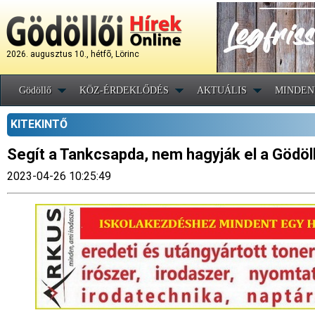
2026. augusztus 10., hétfõ, Lörinc
Gödöllő
KÖZ-ÉRDEKLŐDÉS
AKTUÁLIS
MINDEN
KITEKINTŐ
Segít a Tankcsapda, nem hagyják el a Gödöll
2023-04-26 10:25:49