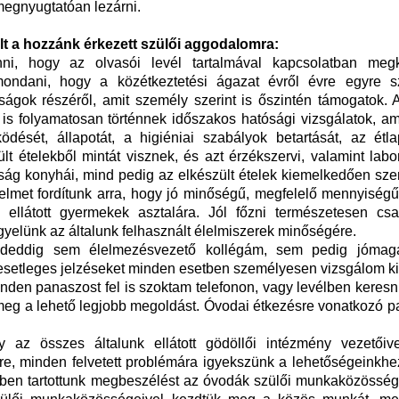
megnyugtatóan lezárni.
ált a hozzánk érkezett szülői aggodalomra:
i, hogy az olvasói levél tartalmával kapcsolatban megk
ondani, hogy a közétkeztetési ágazat évről évre egyre s
ágok részéről, amit személy szerint is őszintén támogatok. A
 is folyamatosan történnek időszakos hatósági vizsgálatok, a
ödését, állapotát, a higiéniai szabályok betartását, az étla
lt ételekből mintát visznek, és azt érzékszervi, valamint labo
saság konyhái, mind pedig az elkészült ételek kiemelkedően sz
elmet fordítunk arra, hogy jó minőségű, megfelelő mennyiségű,
 ellátott gyermekek asztalára. Jól főzni természetesen csa
gyelünk az általunk felhasznált élelmiszerek minőségére.
indeddig sem élelmezésvezető kollégám, sem pedig jóma
 esetleges jelzéseket minden esetben személyesen vizsgálom ki
nden panaszost fel is szoktam telefonon, vagy levélben keresn
k meg a lehető legjobb megoldást. Óvodai étkezésre vonatkozó 
 az összes általunk ellátott gödöllői intézmény vezetőive
re, minden felvetett problémára igyekszünk a lehetőségeinkhe
iben tartottunk megbeszélést az óvodák szülői munkaközössége