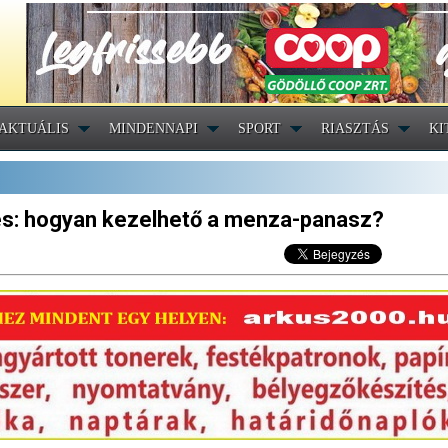
AKTUÁLIS
MINDENNAPI
SPORT
RIASZTÁS
KI
és: hogyan kezelhető a menza-panasz?