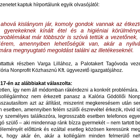
zenetet kaptuk hírportálunk egyik olvasójától:
, ahová kislányom jár, komoly gondok vannak az étkezt
 gyerekeknek kínált étel és a higiéniai körülmén
 problémákat már többször is szóvá tettük a vezetőnek
 Kérem, amennyiben lehetőségük van, akár a nyilv
ára megnyugtató megoldást találni az illetékeseknél.
juttattuk részben Varga Lillához, a Palotakert Tagóvoda veze
ória Nonprofit Közhasznú Kft. ügyvezető igazgatójához.
17-én az alábbiakat válaszolta:
retlen, így nem áll módomban rákérdezni a konkrét problémára
llégáimhoz nem érkezett panasz a Kalória Gödöllői Nonpro
isszautasítom azt az állítást, miszerint megkeresésem után se
 esetben, amennyiben felém szülői észrevétel érkezik, rövid i
gy személyes találkozóra, legrosszabb esetben telefonos egye
gó szülő – aki mindennap ránk bízza gyermekét – nem tartott 
véleményét előttünk és ezáltal esetleg közösen keressünk meg
atok, hogy akár én, akár a kollégáim minden felmerülő ne