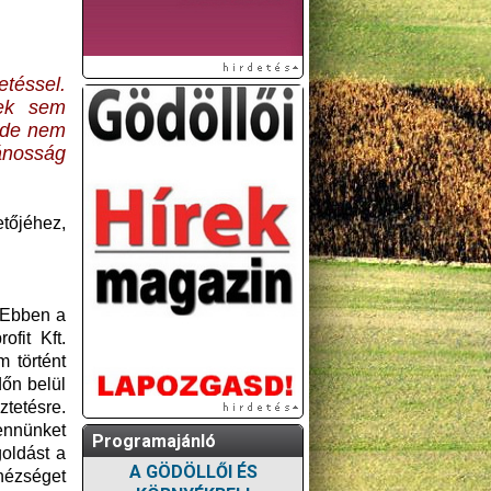
etéssel.
yek sem
, de nem
ánosság
tőjéhez,
. Ebben a
fit Kft.
m történt
dőn belül
ztetésre.
bennünket
Programajánló
oldást a
A GÖDÖLLŐI ÉS
hézséget