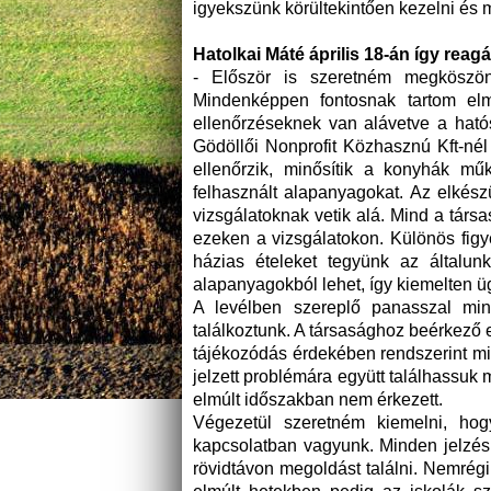
igyekszünk körültekintően kezelni és 
Hatolkai Máté április 18-án így reag
- Először is szeretném megköszönn
Mindenképpen fontosnak tartom elm
ellenőrzéseknek van alávetve a hatós
Gödöllői Nonprofit Közhasznú Kft-nél
ellenőrzik, minősítik a konyhák műk
felhasznált alapanyagokat. Az elkészü
vizsgálatoknak vetik alá. Mind a tár
ezeken a vizsgálatokon. Különös figy
házias ételeket tegyünk az általunk
alapanyagokból lehet, így kiemelten ü
A levélben szereplő panasszal m
találkoztunk. A társasághoz beérkező
tájékozódás érdekében rendszerint mi
jelzett problémára együtt találhassu
elmúlt időszakban nem érkezett.
Végezetül szeretném kiemelni, hogy
kapcsolatban vagyunk. Minden jelzés
rövidtávon megoldást találni. Nemrég