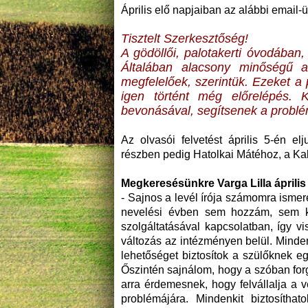
Április elő napjaiban az alábbi email-ü
Tisztelt Szerkesztőség!
A gödöllői, palotakerti óvodában
Általában alacsony minőségű a
megfelelőek, szerintük. Ezeket a
igen történt még előrelépés.
bevonásával, segítsenek a problém
Az olvasói felvetést április 5-én el
részben pedig Hatolkai Mátéhoz, a Kal
Megkeresésünkre Varga Lilla április 
- Sajnos a levél írója számomra isme
nevelési évben sem hozzám, sem ko
szolgáltatásával kapcsolatban, így v
változás az intézményen belül. Minden
lehetőséget biztosítok a szülőknek e
Őszintén sajnálom, hogy a szóban for
arra érdemesnek, hogy felvállalja a 
problémájára. Mindenkit biztosíth