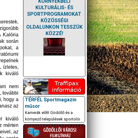
KÖRNYÉKBELI
KULTURÁLIS- ÉS
SPORTPROGRAMOKAT
KÖZÖSSÉGI
erestek.
OLDALUNKON TESSZÜK
zigorúbb
KÖZZÉ!
 Kalória
mik során
pokat, a
ratóriumi
erepelnek
 ízletes,
k kiváló
gam nem
, további
TÉRFÉL Sportmagazin
i, hogy a
műsor
panasz az
Kamerák előtt Gödöllő és a
l kiváló
környező települések sportolói
z mérten
ivel, az