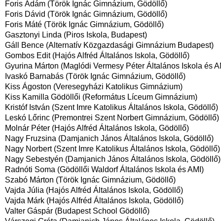
Foris Ádám (Török Ignác Gimnázium, Gödöllő)
Foris Dávid (Török Ignác Gimnázium, Gödöllő)
Foris Máté (Török Ignác Gimnázium, Gödöllő)
Gasztonyi Linda (Piros Iskola, Budapest)
Gáll Bence (Alternatív Közgazdasági Gimnázium Budapest)
Gombos Edit (Hajós Alfréd Általános Iskola, Gödöllő)
Gyurina Márton (Maglódi Vermesy Péter Általános Iskola és A
Ivaskó Barnabás (Török Ignác Gimnázium, Gödöllő)
Kiss Ágoston (Veresegyházi Katolikus Gimnázium)
Kiss Kamilla Gödöllői (Református Líceum Gimnázium)
Kristóf István (Szent Imre Katolikus Általános Iskola, Gödöllő)
Leskó Lőrinc (Premontrei Szent Norbert Gimnázium, Gödöllő)
Molnár Péter (Hajós Alfréd Általános Iskola, Gödöllő)
Nagy Fruzsina (Damjanich János Általános Iskola, Gödöllő)
Nagy Norbert (Szent Imre Katolikus Általános Iskola, Gödöllő)
Nagy Sebestyén (Damjanich János Általános Iskola, Gödöllő)
Radnóti Soma (Gödöllői Waldorf Általános Iskola és AMI)
Szabó Márton (Török Ignác Gimnázium, Gödöllő)
Vajda Júlia (Hajós Alfréd Általános Iskola, Gödöllő)
Vajda Márk (Hajós Alfréd Általános Iskola, Gödöllő)
Valter Gáspár (Budapest School Gödöllő)