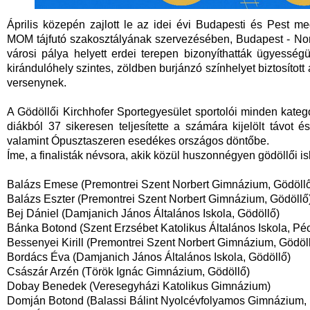
Április közepén zajlott le az idei évi Budapesti és Pest 
MOM tájfutó szakosztályának szervezésében, Budapest - Nor
városi pálya helyett erdei terepen bizonyíthatták ügyessé
kirándulóhely szintes, zöldben burjánzó színhelyet biztosított
versenynek.
A Gödöllői Kirchhofer Sportegyesület sportolói minden kate
diákból 37 sikeresen teljesítette a számára kijelölt távot
valamint Ópusztaszeren esedékes országos döntőbe.
Íme, a finalisták névsora, akik közül huszonnégyen gödöllői is
Balázs Emese (Premontrei Szent Norbert Gimnázium, Gödöll
Balázs Eszter (Premontrei Szent Norbert Gimnázium, Gödöllő
Bej Dániel (Damjanich János Általános Iskola, Gödöllő)
Bánka Botond (Szent Erzsébet Katolikus Általános Iskola, Péc
Bessenyei Kirill (Premontrei Szent Norbert Gimnázium, Gödöl
Bordács Éva (Damjanich János Általános Iskola, Gödöllő)
Császár Arzén (Török Ignác Gimnázium, Gödöllő)
Dobay Benedek (Veresegyházi Katolikus Gimnázium)
Domján Botond (Balassi Bálint Nyolcévfolyamos Gimnázium,