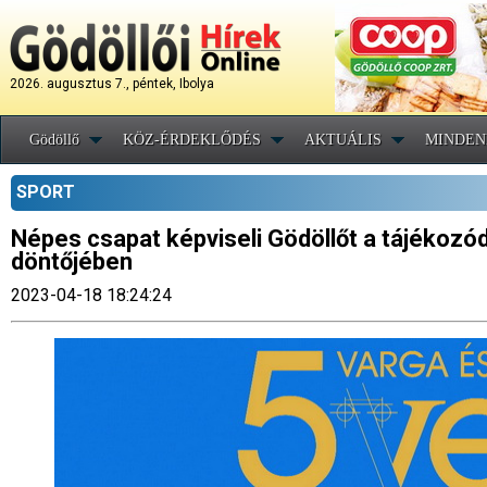
2026. augusztus 7., péntek, Ibolya
Gödöllő
KÖZ-ÉRDEKLŐDÉS
AKTUÁLIS
MINDEN
SPORT
Népes csapat képviseli Gödöllőt a tájékozód
döntőjében
2023-04-18 18:24:24