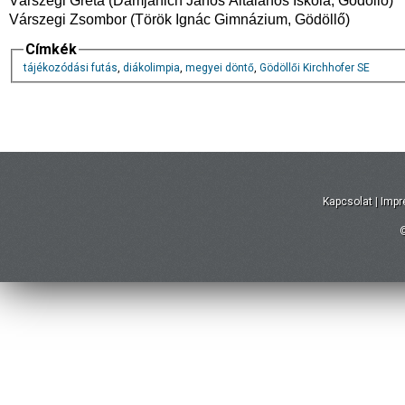
Várszegi Gréta (Damjanich János Általános Iskola, Gödöllő)
Várszegi Zsombor (Török Ignác Gimnázium, Gödöllő)
Címkék
tájékozódási futás
,
diákolimpia
,
megyei döntő
,
Gödöllői Kirchhofer SE
Kapcsolat
|
Imp
©