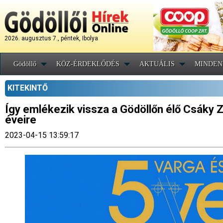
2026. augusztus 7., péntek, Ibolya
Gödöllő
KÖZ-ÉRDEKLŐDÉS
AKTUÁLIS
MINDEN
KITEKINTŐ
Így emlékezik vissza a Gödöllőn élő Csáky Zo
éveire
2023-04-15 13:59:17