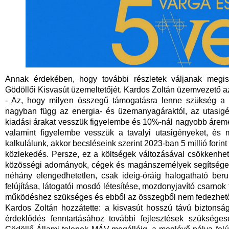
Annak érdekében, hogy további részletek váljanak megis
Gödöllői Kisvasút üzemeltetőjét. Kardos Zoltán üzemvezető a
- Az, hogy milyen összegű támogatásra lenne szükség a m
nagyban függ az energia- és üzemanyagáraktól, az utasigén
kiadási árakat vesszük figyelembe és 10%-nál nagyobb árem
valamint figyelembe vesszük a tavalyi utasigényeket, és me
kalkulálunk, akkor becsléseink szerint 2023-ban 5 millió forint 
közlekedés. Persze, ez a költségek változásával csökkenhe
közösségi adományok, cégek és magánszemélyek segítsége 
néhány elengedhetetlen, csak ideig-óráig halogatható beru
felújítása, látogatói mosdó létesítése, mozdonyjavító csarnok 
működéshez szükséges és ebből az összegből nem fedezhet
Kardos Zoltán hozzátette: a kisvasút hosszú távú biztonsá
érdeklődés fenntartásához további fejlesztések szükséges