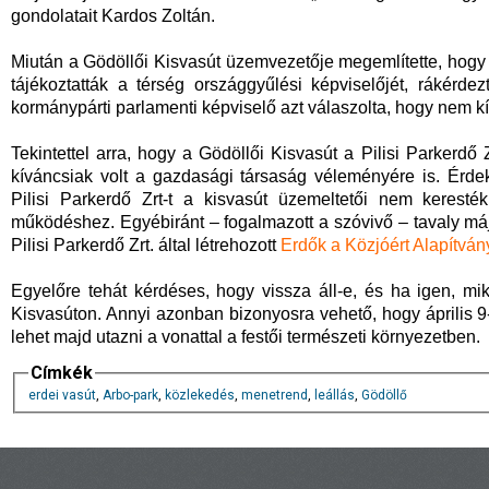
gondolatait Kardos Zoltán.
Miután a Gödöllői Kisvasút üzemvezetője megemlítette, hogy
tájékoztatták a térség országgyűlési képviselőjét, rákérde
kormánypárti parlamenti képviselő azt válaszolta, hogy nem kí
Tekintettel arra, hogy a Gödöllői Kisvasút a Pilisi Parkerdő 
kíváncsiak volt a gazdasági társaság véleményére is. Érde
Pilisi Parkerdő Zrt-t a kisvasút üzemeltetői nem kerest
működéshez. Egyébiránt – fogalmazott a szóvivő – tavaly máj
Pilisi Parkerdő Zrt. által létrehozott
Erdők a Közjóért Alapítván
Egyelőre tehát kérdéses, hogy vissza áll-e, és ha igen, mi
Kisvasúton. Annyi azonban bizonyosra vehető, hogy április 9
lehet majd utazni a vonattal a festői természeti környezetben.
Címkék
erdei vasút
,
Arbo-park
,
közlekedés
,
menetrend
,
leállás
,
Gödöllő