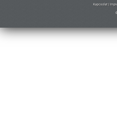
Kapcsolat
|
Imp
©