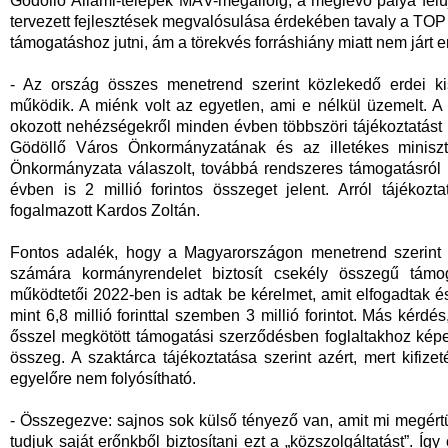
Gödöllő Állami-telepek MÁV-megállóig, a meglévő pálya felújí
tervezett fejlesztések megvalósulása érdekében tavaly a TOP
támogatáshoz jutni, ám a törekvés forráshiány miatt nem járt 
- Az ország összes menetrend szerint közlekedő erdei kis
működik. A miénk volt az egyetlen, ami e nélkül üzemelt. A 
okozott nehézségekről minden évben többszöri tájékoztatást 
Gödöllő Város Önkormányzatának és az illetékes minisz
Önkormányzata válaszolt, továbbá rendszeres támogatásról is 
évben is 2 millió forintos összeget jelent. Arról tájékoz
fogalmazott Kardos Zoltán.
Fontos adalék, hogy a Magyarországon menetrend szerint 
számára kormányrendelet biztosít csekély összegű támo
működtetői 2022-ben is adtak be kérelmet, amit elfogadtak és
mint 6,8 millió forinttal szemben 3 millió forintot. Más kérdé
ősszel megkötött támogatási szerződésben foglaltakhoz kép
összeg. A szaktárca tájékoztatása szerint azért, mert kifize
egyelőre nem folyósítható.
- Összegezve: sajnos sok külső tényező van, amit mi megér
tudjuk saját erőnkből biztosítani ezt a „közszolgáltatást”. Í