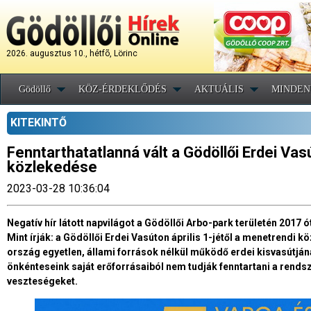
2026. augusztus 10., hétfõ, Lörinc
Gödöllő
KÖZ-ÉRDEKLŐDÉS
AKTUÁLIS
MINDEN
KITEKINTŐ
Fenntarthatatlanná vált a Gödöllői Erdei Vas
közlekedése
2023-03-28 10:36:04
Negatív hír látott napvilágot a Gödöllői Arbo-park területén 2017
Mint írják: a Gödöllői Erdei Vasúton április 1-jétől a menetrendi 
ország egyetlen, állami források nélkül működő erdei kisvasútj
önkénteseink saját erőforrásaiból nem tudják fenntartani a rend
veszteségeket.