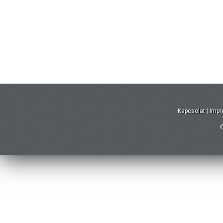
Kapcsolat
|
Imp
©