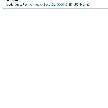
labdarúgás
,
Pest vármegyei I osztály
,
Gödöllői SK
,
UFC Gyömrő