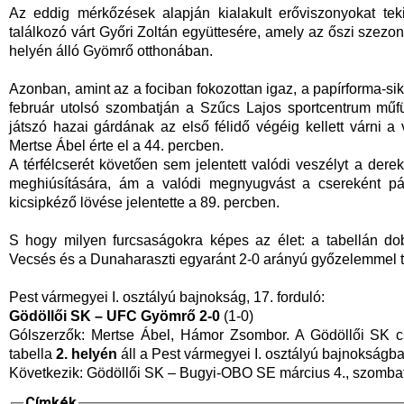
Az eddig mérkőzések alapján kialakult erőviszonyokat teki
találkozó várt Győri Zoltán együttesére, amely az őszi szezo
helyén álló Gyömrő otthonában.
Azonban, amint az a fociban fokozottan igaz, a papírforma-sik
február utolsó szombatján a Szűcs Lajos sportcentrum műf
játszó hazai gárdának az első félidő végéig kellett várni a 
Mertse Ábel érte el a 44. percben.
A térfélcserét követően sem jelentett valódi veszélyt a der
meghiúsítására, ám a valódi megnyugvást a csereként pá
kicsipkéző lövése jelentette a 89. percben.
S hogy milyen furcsaságokra képes az élet: a tabellán do
Vecsés és a Dunaharaszti egyaránt 2-0 arányú győzelemmel tud
Pest vármegyei I. osztályú bajnoks
Gödöllői SK – UFC Gyömrő 2-0
(1-0)
Gólszerzők: Mertse Ábel, Hámor Zsombor. A Gödöllői SK cs
tabella
2. helyén
áll a Pest vármegyei I. osztályú bajnokságba
Következik: Gödöllői SK – Bugyi-OBO SE március 4., szombat
Címkék