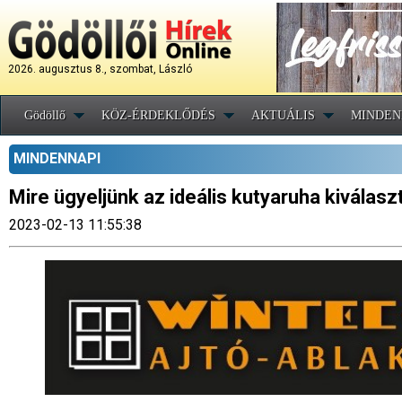
2026. augusztus 8., szombat, László
Gödöllő
KÖZ-ÉRDEKLŐDÉS
AKTUÁLIS
MINDEN
MINDENNAPI
Mire ügyeljünk az ideális kutyaruha kiválas
2023-02-13 11:55:38