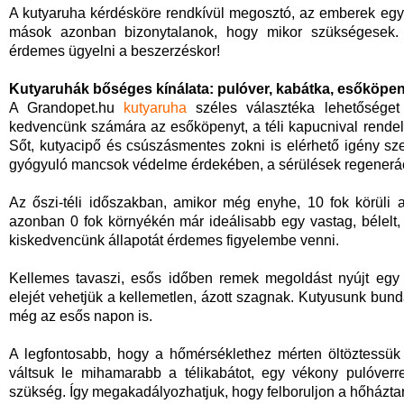
A kutyaruha kérdésköre rendkívül megosztó, az emberek egy 
mások azonban bizonytalanok, hogy mikor szükségesek.
érdemes ügyelni a beszerzéskor!
Kutyaruhák bőséges kínálata: pulóver, kabátka, esőköpe
A Grandopet.hu
kutyaruha
széles választéka lehetőséget
kedvencünk számára az esőköpenyt, a téli kapucnival rendel
Sőt, kutyacipő és csúszásmentes zokni is elérhető igény sze
gyógyuló mancsok védelme érdekében, a sérülések regenerác
Az őszi-téli időszakban, amikor még enyhe, 10 fok körüli 
azonban 0 fok környékén már ideálisabb egy vastag, bélelt, 
kiskedvencünk állapotát érdemes figyelembe venni.
Kellemes tavaszi, esős időben remek megoldást nyújt egy 
elejét vehetjük a kellemetlen, ázott szagnak. Kutyusunk bundá
még az esős napon is.
A legfontosabb, hogy a hőmérséklethez mérten öltöztessük 
váltsuk le mihamarabb a télikabátot, egy vékony pulóverre
szükség. Így megakadályozhatjuk, hogy felboruljon a hőháztar