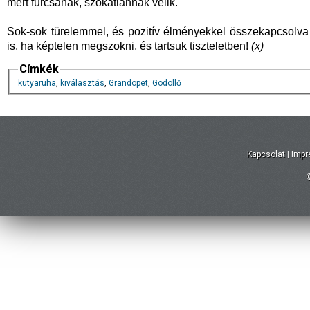
mert furcsának, szokatlannak vélik.
Sok-sok türelemmel, és pozitív élményekkel összekapcsolva 
is, ha képtelen megszokni, és tartsuk tiszteletben!
(x)
Címkék
kutyaruha
,
kiválasztás
,
Grandopet
,
Gödöllő
Kapcsolat
|
Imp
©