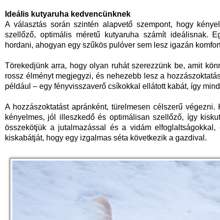
Ideális kutyaruha kedvencünknek
A választás során szintén alapvető szempont, hogy kényelm
szellőző, optimális méretű kutyaruha számít ideálisnak.
hordani, ahogyan egy szűkös pulóver sem lesz igazán komfor
Törekedjünk arra, hogy olyan ruhát szerezzünk be, amit kö
rossz élményt megjegyzi, és nehezebb lesz a hozzászoktatás.
például – egy fényvisszaverő csíkokkal ellátott kabát, így m
A hozzászoktatást apránként, türelmesen célszerű végezni.
kényelmes, jól illeszkedő és optimálisan szellőző, így kisku
összekötjük a jutalmazással és a vidám elfoglaltságokkal, 
kiskabátját, hogy egy izgalmas séta következik a gazdival.