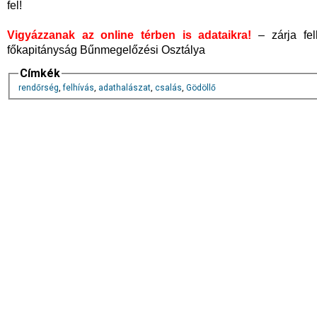
fel!
Vigyázzanak az online térben is adataikra!
– zárja fel
főkapitányság Bűnmegelőzési Osztálya
Címkék
rendőrség
,
felhívás
,
adathalászat
,
csalás
,
Gödöllő