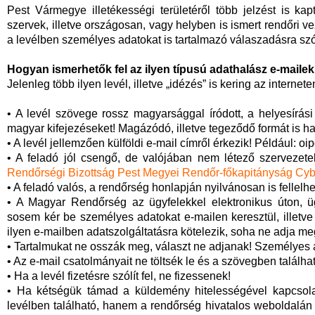
Pest Vármegye illetékességi területéről több jelzést is k
szervek, illetve országosan, vagy helyben is ismert rendőri v
a levélben személyes adatokat is tartalmazó válaszadásra szólí
Hogyan ismerhetők fel az ilyen típusú adathalász e-maile
Jelenleg több ilyen levél, illetve „idézés” is kering az interne
• A levél szövege rossz magyarsággal íródott, a helyesírás
magyar kifejezéseket! Magázódó, illetve tegeződő formát is h
• A levél jellemzően külföldi e-mail címről érkezik! Például: 
• A feladó jól csengő, de valójában nem létező szervezete
Rendőrségi Bizottság Pest Megyei Rendőr-főkapitányság Cy
• A feladó valós, a rendőrség honlapján nyilvánosan is fellelh
• A Magyar Rendőrség az ügyfelekkel elektronikus úton, ü
sosem kér be személyes adatokat e-mailen keresztül, illetv
ilyen e-mailben adatszolgáltatásra kötelezik, soha ne adja me
• Tartalmukat ne osszák meg, választ ne adjanak! Személye
• Az e-mail csatolmányait ne töltsék le és a szövegben találh
• Ha a levél fizetésre szólít fel, ne fizessenek!
• Ha kétségük támad a küldemény hitelességével kapcsolat
levélben található, hanem a rendőrség hivatalos weboldalán