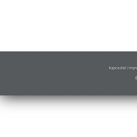
Kapcsolat
|
Imp
©